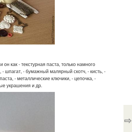
 он как - текстурная паста, только намного
 - шпагат, - бумажный малярный скотч, - кисть, -
аста, - металлические ключики, - цепочка, -
вые украшения и др.
⇨