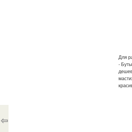
Для р
- Бут
дешевл
мастих
краси
⇦