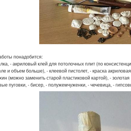
аботы понадобится:
ылка, - акриловый клей для потолочных плит (по консистенции
е и объем больше), - клеевой пистолет, - краска акриловая,
ин (можно заменить старой пластиковой картой), - золотая п
вые пуговки, - бисер, - полужемчуженки, - чечевица, - гипсо