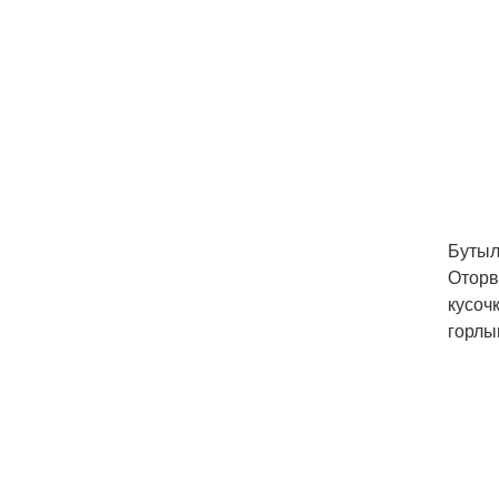
Бутыл
Оторв
кусоч
горлы