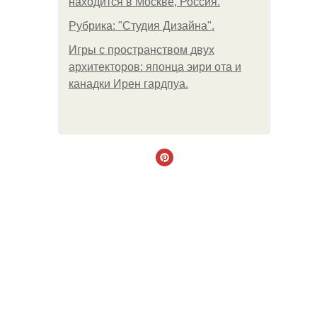
находится в Москве, Россия.
Рубрика: "Студия Дизайна".
Игры с пространством двух
архитекторов: японца эири ота и
канадки Ирен гардпуа.