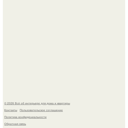
Преображение в ванной на ул. генерала Григорова, д.
36!
Это жилой комплекс в Париже, в пригороде нуази - ле -
гран.
© 2026 Всё об интерьере для дома и квартиры
Контакты
Пользовательское соглашение
Политика конфидециальности
Обратная связь