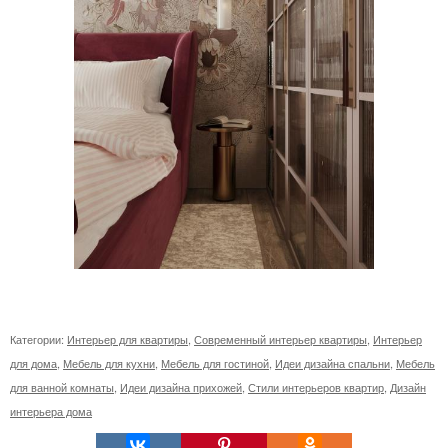
Категории:
Интерьер для квартиры
,
Современный интерьер квартиры
,
Интерьер
для дома
,
Мебель для кухни
,
Мебель для гостиной
,
Идеи дизайна спальни
,
Мебель
для ванной комнаты
,
Идеи дизайна прихожей
,
Стили интерьеров квартир
,
Дизайн
интерьера дома