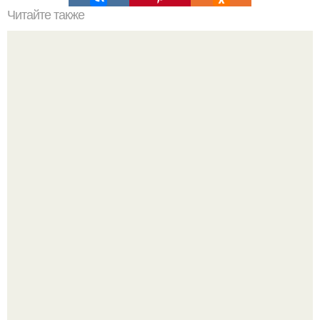
Читайте также
Ваза из бутылки. Приступаем к уроку
Дизайн малометражной студии 21, 1 м 2 (24, 9 м 2 с
балконом) в Краснодаре.