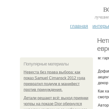
В
лучшие 
главная
интерь
Нет
евр
м: га
Популярные материалы
Дофам
Невеста без права выбора: как
акцен
показ Samuel Cirnansck 2012 года
декор
превратил подиум в манифест
против принуждения.
Как х
смотр
Детали решают всё: выход приянки
чопры на показе Dior обернулся
Автор