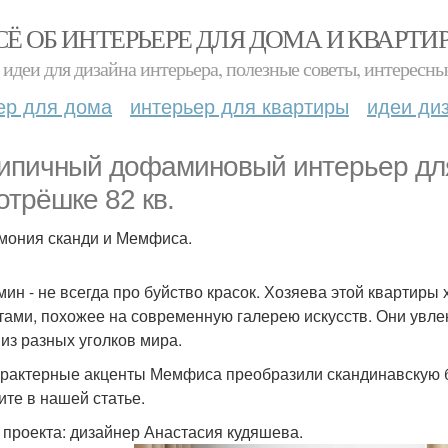
СЁ ОБ ИНТЕРЬЕРЕ ДЛЯ ДОМА И КВАРТИ
идеи для дизайна интерьера, полезные советы, интересны
ер для дома
интерьер для квартиры
идеи ди
ипичный дофаминовый интерьер дл
отрёшке 82 кв.
рмония сканди и Мемфиса.
ин - не всегда про буйство красок. Хозяева этой квартиры 
тами, похожее на современную галерею искусств. Они увл
 из разных уголков мира.
арактерные акценты Мемфиса преобразили скандинавскую б
ите в нашей статье.
 проекта: дизайнер Анастасия кудяшева.