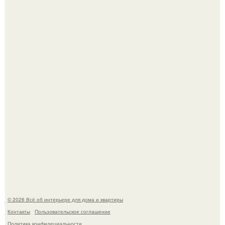
Детали решают всё: выход приянки чопры на показе Dior
обернулся шквалом критики из-за небрежного пошива.
Сокровища из Hoff.
© 2026 Всё об интерьере для дома и квартиры
Контакты
Пользовательское соглашение
Политика конфидециальности