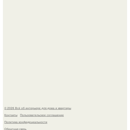
Это жилой комплекс в Париже, в пригороде нуази - ле -
гран.
"Ух, Заморочился же Дизайнер", - подумала я, когда
зашла в кафе - бар "слезы березы".
© 2026 Всё об интерьере для дома и квартиры
Контакты
Пользовательское соглашение
Политика конфидециальности
Обратная связь