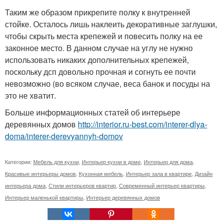
Таким же образом прикрепите полку к внутренней
стойке. Осталось лишь наклеить декоративные заглушки,
чтобы скрыть места крепежей и повесить полку на ее
законное место. В данном случае на углу не нужно
использовать никаких дополнительных крепежей,
поскольку дсп довольно прочная и согнуть ее почти
невозможно (во всяком случае, веса банок и посуды на
это не хватит.
Больше информационных статей об интерьере
деревянных домов
http://interior.ru-best.com/interer-dlya-
doma/interer-derevyannyh-domov
Категории:
Мебель для кухни
,
Интерьер кухни в доме
,
Интерьер для дома
,
Красивые интерьеры домов
,
Кухонная мебель
,
Интерьер зала в квартире
,
Дизайн
интерьера дома
,
Стили интерьеров квартир
,
Современный интерьер квартиры
,
Интерьер маленькой квартиры
,
Интерьер деревянных домов