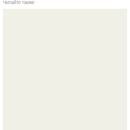
Читайте также
Органическое склеивание. Говорят, держать дома битую
посуду - плохая примета.
Откуда у дизайнера так много идей?