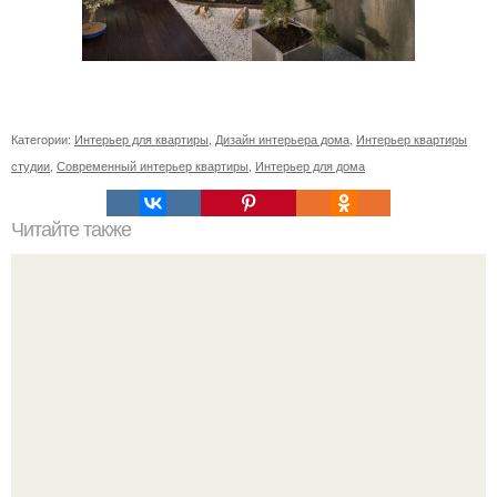
Категории:
Интерьер для квартиры
,
Дизайн интерьера дома
,
Интерьер квартиры
студии
,
Современный интерьер квартиры
,
Интерьер для дома
Читайте также
11 рецептов сахарной глазури, чтобы подойти творчески
к украшению печенюшек.