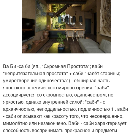
Ва Би -са би (яп., "Скромная Простота"; ваби
"непритязательная простота" + саби "налёт старины;
умиротворение одиночества") - обширная часть
японского эстетического мировоззрения: "ваби"
ассоциируется со скромностью, одиночеством, не
яркостью, однако внутренней силой; "саби" - с
архаичностью, неподдельностью, подлинностью 1 . ваби
- саби описывают как красоту того, что несовершенно,
мимолётно или незакончено. Ваби - саби характеризует
способность воспринимать прекрасное и предметы