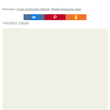
Категории:
Стили интерьеров квартир
,
Дизайн интерьера дома
Читайте также
Невероятная трехкомнатная квартира архитекторов в
Уфе.