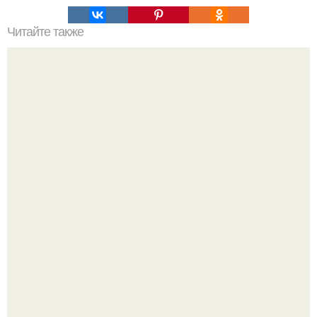
Читайте также
Значение картина с волками. В том случае, если вы
любите вышивать, то наверняка задумывались о том,
что означает та или иная вышитая вами картина.