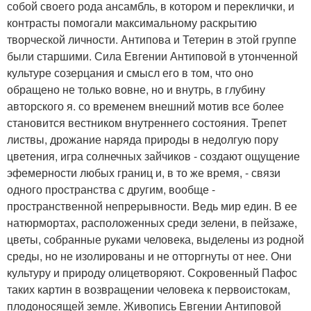
собой своего рода ансамбль, в котором и переклички, и
контрасты помогали максимальному раскрытию
творческой личности. Антипова и Тетерин в этой группе
были старшими. Сила Евгении Антиповой в утонченной
культуре созерцания и смысл его в том, что оно
обращено не только вовне, но и внутрь, в глубину
авторского я. со временем внешний мотив все более
становится вестником внутреннего состояния. Трепет
листвы, дрожание наряда природы в недолгую пору
цветения, игра солнечных зайчиков - создают ощущение
эфемерности любых границ и, в то же время, - связи
одного пространства с другим, вообще -
пространственной непрерывности. Ведь мир един. В ее
натюрмортах, расположенных среди зелени, в пейзаже,
цветы, собранные руками человека, выделены из родной
среды, но не изолированы и не отторгнуты от нее. Они
культуру и природу олицетворяют. Сокровенный Пафос
таких картин в возвращении человека к первоистокам,
плодоносящей земле. Живопись Евгении Антиповой