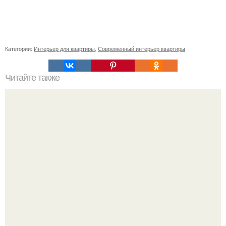
Категории:
Интерьер для квартиры
,
Современный интерьер квартиры
Читайте также
Советские мебельные стенки названия. Вещи века:
советские стенки 80-х.