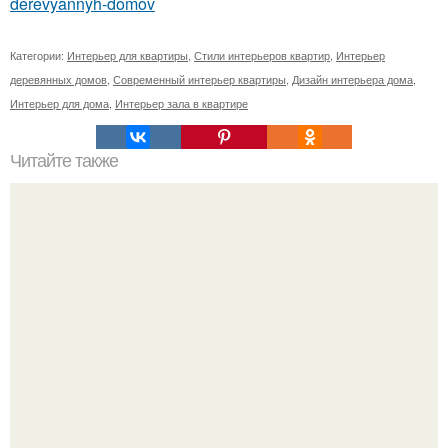
derevyannyh-domov
Категории:
Интерьер для квартиры
,
Стили интерьеров квартир
,
Интерьер
деревянных домов
,
Современный интерьер квартиры
,
Дизайн интерьера дома
,
Интерьер для дома
,
Интерьер зала в квартире
Читайте также
7 магазинов с интересными товарами для интерьера.