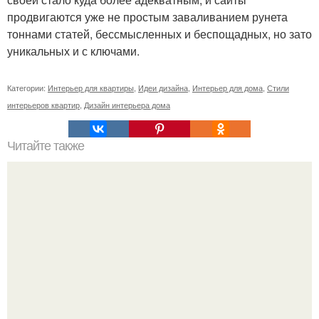
продвигаются уже не простым заваливанием рунета
тоннами статей, бессмысленных и беспощадных, но зато
уникальных и с ключами.
Категории:
Интерьер для квартиры
,
Идеи дизайна
,
Интерьер для дома
,
Стили
интерьеров квартир
,
Дизайн интерьера дома
Читайте также
Unicorn? sdd_DIY_Princess?