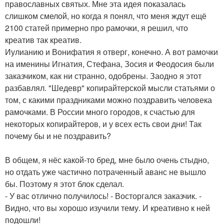
православных святых. Мне эта идея показалась
слишком смелой, но когда я понял, что меня ждут ещё
2100 статей примерно про рамочки, я решил, что
креатив так креатив.
Иулианию и Вонифатия я отверг, конечно. А вот рамочки
на именины Игнатия, Стефана, Зосия и Феодосия были
заказчиком, как ни странно, одобрены. Заодно я этот
разбавлял. "Шедевр" копирайтерской мысли статьями о
том, с какими праздниками можно поздравить человека
рамочками. В России много городов, к счастью для
некоторых копирайтеров, и у всех есть свои дни! Так
почему бы и не поздравить?
В общем, я нёс какой-то бред, мне было очень стыдно,
но отдать уже частично потраченный аванс не вышло
бы. Поэтому я этот блок сделал.
- У вас отлично получилось! - Восторгался заказчик. -
Видно, что вы хорошо изучили тему. И креативно к ней
подошли!