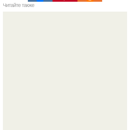
Читайте также
Советские мебельные стенки названия. Вещи века:
советские стенки 80-х.
Визуализация квартиры в ЖК "Булычев".