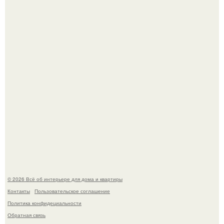
Кёнигсберг. Интерьер дома студенческого братства
"Германия".
Это жилой комплекс в Париже, в пригороде нуази - ле -
гран.
© 2026 Всё об интерьере для дома и квартиры
Контакты
Пользовательское соглашение
Политика конфидециальности
Обратная связь