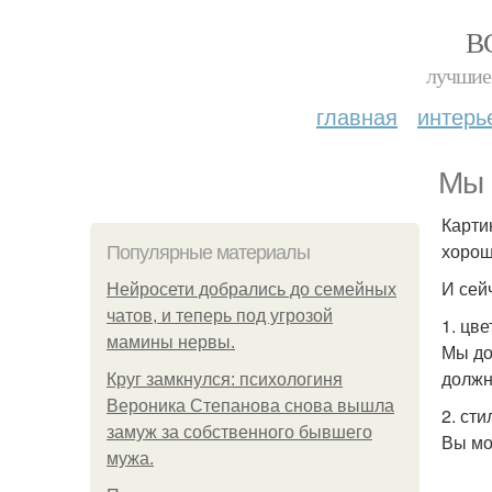
В
лучшие 
главная
интерь
Мы 
Карти
хорош
Популярные материалы
И сей
Нейросети добрались до семейных
чатов, и теперь под угрозой
1. цв
мамины нервы.
Мы до
должн
Круг замкнулся: психологиня
Вероника Степанова снова вышла
2. сти
замуж за собственного бывшего
Вы мо
мужа.