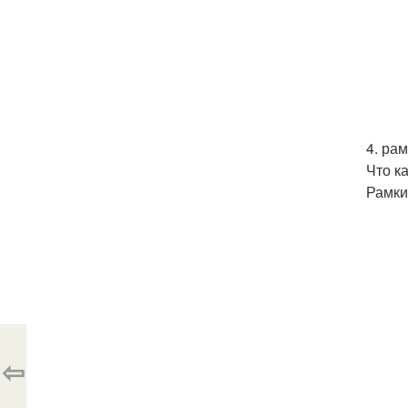
4. рам
Что к
Рамки
⇦