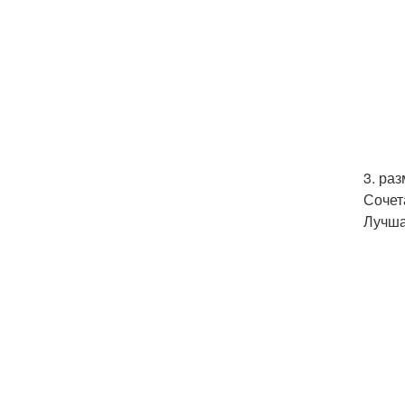
3. раз
Сочет
Лучша