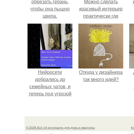
обрезать герань,
Можно сделать
чтобы она пышно
красивый интерьер
цвела.
практически где
угодно.
Нейросети
Откуда у дизайнера
добрались до
так много идей?
семейных чатов, и
теперь под угрозой
мамины нервы.
© 2026 Всё об интерьере для дома и квартиры
К