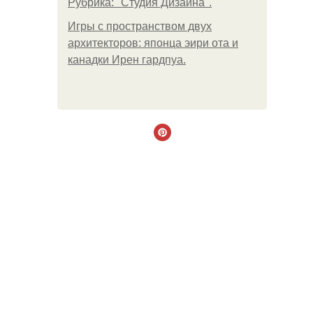
Рубрика: "Студия Дизайна".
Игры с пространством двух
архитекторов: японца эири ота и
канадки Ирен гардпуа.