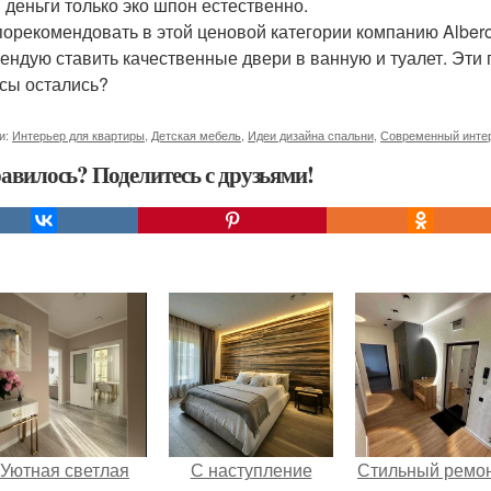
и деньги только эко шпон естественно.
порекомендовать в этой ценовой категории компанию Albero
ендую ставить качественные двери в ванную и туалет. Эт
сы остались?
и:
Интерьер для квартиры
,
Детская мебель
,
Идеи дизайна спальни
,
Современный инте
авилось? Поделитесь с друзьями!
Уютная светлая
С наступление
Стильный ремон