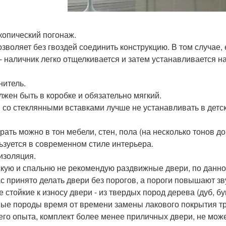
копический погонаж.
озволяет без гвоздей соединить конструкцию. В том случае,
 - наличник легко отщелкивается и затем устанавливается на
нитель.
лжен быть в коробке и обязательно мягкий.
 со стеклянными вставками лучше не устанавливать в детск
рать можно в тон мебели, стен, пола (на несколько тонов д
ьзуется в современном стиле интерьера.
изоляция.
скую и спальню не рекомендую раздвижные двери, по данн
с принято делать двери без порогов, а пороги повышают з
 стойкие к износу двери - из твердых пород дерева (дуб, бу
ые породы время от времени замены лакового покрытия т
его опыта, комплект более менее приличных двери, не мож