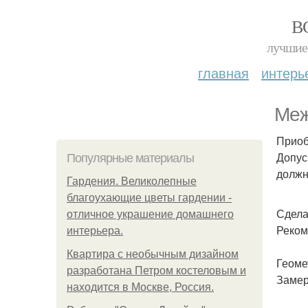
В
лучшие 
главная
интерь
Меж
Приоб
Допус
Популярные материалы
должн
Гардения. Великолепные
благоухающие цветы гардении -
Сдела
отличное украшение домашнего
Реком
интерьера.
Квартира с необычным дизайном
Геоме
разработана Петром костеловым и
Замер
находится в Москве, Россия.