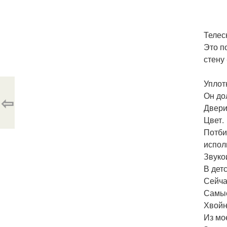
Телес
Это п
стену
Уплот
Он до
⇦
Двери
Цвет.
Потби
испол
Звуко
В дет
Сейча
Самые
Хвойн
Из мо