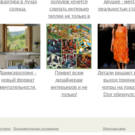
квартира в лучах
холодов хочется
двушке - мечт
солнца.
сделать интерьер
реальностью ста
теплее не только в
визуальном плане.
Дримскроллинг -
Привет всем
Детали решают 
новый формат
дизайнерам
выход приянк
мечтательности.
интерьеров и не
чопры на пока
только!
Dior обернулс
шквалом крити
из-за небрежно
пошива.
онтакты
Пользовательское соглашение
Обратная связь