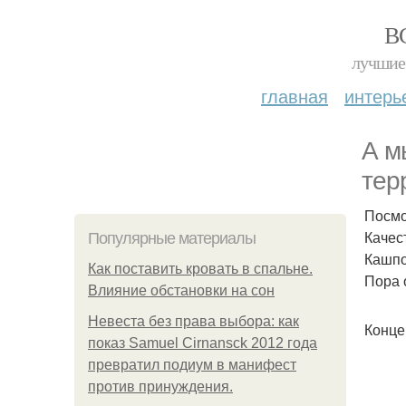
В
лучшие 
главная
интерь
А м
тер
Посмо
Качес
Популярные материалы
Кашпо
Как поставить кровать в спальне.
Пора 
Влияние обстановки на сон
Невеста без права выбора: как
Конце
показ Samuel Cirnansck 2012 года
превратил подиум в манифест
против принуждения.