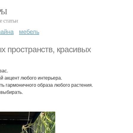
РЫ
е статьи
зайна
мебель
х пространств, красивых
вас.
й акцент любого интерьера.
сть гармоничного образа любого растения.
 выбирать.