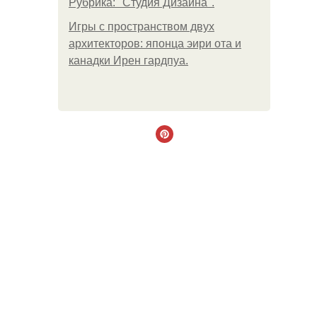
Рубрика: "Студия Дизайна".
Игры с пространством двух
архитекторов: японца эири ота и
канадки Ирен гардпуа.