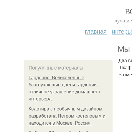
В
лучшие 
главная
интерь
Мы 
Два в
Шкафы
Популярные материалы
Разме
Гардения. Великолепные
благоухающие цветы гардении -
отличное украшение домашнего
интерьера.
Квартира с необычным дизайном
разработана Петром костеловым и
находится в Москве, Россия.