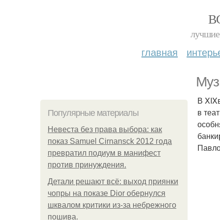
В
лучшие 
главная
интерь
Муз
В XIX
в теа
Популярные материалы
особн
Невеста без права выбора: как
банки
показ Samuel Cirnansck 2012 года
Павло
превратил подиум в манифест
против принуждения.
Детали решают всё: выход приянки
чопры на показе Dior обернулся
шквалом критики из-за небрежного
пошива.