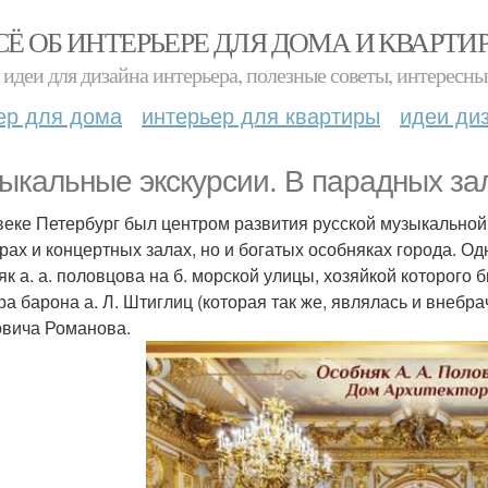
СЁ ОБ ИНТЕРЬЕРЕ ДЛЯ ДОМА И КВАРТИ
идеи для дизайна интерьера, полезные советы, интересны
ер для дома
интерьер для квартиры
идеи ди
ыкальные экскурсии. В парадных за
веке Петербург был центром развития русской музыкальной 
трах и концертных залах, но и богатых особняках города. 
як а. а. половцова на б. морской улицы, хозяйкой которог
ра барона а. Л. Штиглиц (которая так же, являлась и внебр
вича Романова.