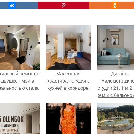
тильный ремонт в
Маленькая
Дизайн
двушке - мечта
квартира - студия с
малометражн
еальностью стала!
кухней в коридоре.
студии 21, 1 м 2 
9 м 2 с балконом
Краснодаре.