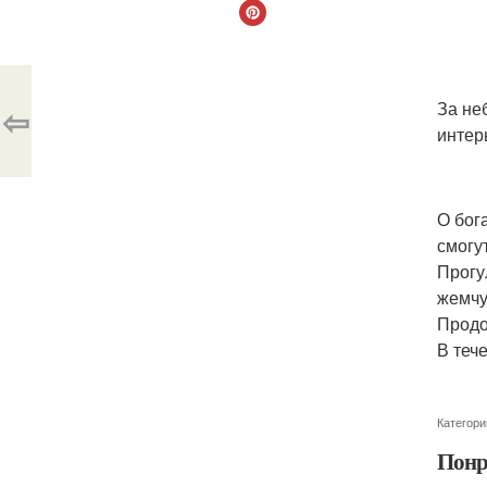
За не
⇦
интер
О бог
смогут
Прогу
жемчу
Продо
В теч
Категори
Понр