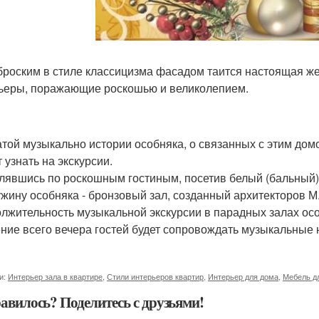
броским в стиле классицизма фасадом таится настоящая же
ьеры, поражающие роскошью и великолепием.
атой музыкально истории особняка, о связанных с этим домо
 узнать на экскурсии.
лявшись по роскошным гостиным, посетив белый (бальный) 
жину особняка - бронзовый зал, созданный архитекторов М
лжительность музыкальной экскурсии в парадных залах особ
ение всего вечера гостей будет сопровождать музыкальные 
и:
Интерьер зала в квартире
,
Стили интерьеров квартир
,
Интерьер для дома
,
Мебель д
авилось? Поделитесь с друзьями!