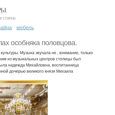
РЫ
е статьи
зайна
мебель
лах особняка половцова.
культуры. Музыка звучала не , внимание, только
Одним из музыкальных центров столицы был
о была надежда Михайловна, воспитанница
ачной дочерью великого князя Михаила