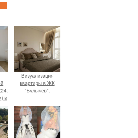
Визуализация
ой
квартиры в ЖК
(24,
"Булычев".
) в