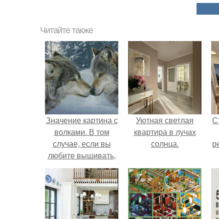
Читайте также
Значение картина с
Уютная светлая
С
волками. В том
квартира в лучах
случае, если вы
солнца.
р
любите вышивать,
то наверняка
задумывались о
том, что означает та
или иная вышитая
вами картина.