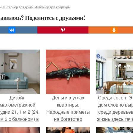
и:
Интерьер для дома
,
Интерьер для квартиры
авилось? Поделитесь с друзьями!
Дизайн
Деньги в углах
Среди сосен. Э
малометражной
квартиры.
дом словно вы
удии 21, 1 м 2 (24,
Народные приметы
среди деревьев
 м 2 с балконом) в
на богатство
жизнь здесь теч
Краснодаре.
собственном ри