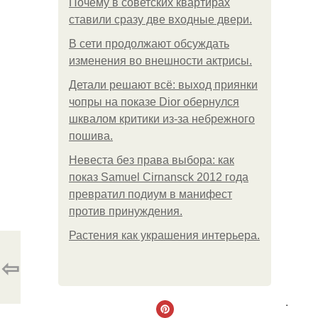
Почему в советских квартирах
ставили сразу две входные двери.
В сети продолжают обсуждать
изменения во внешности актрисы.
Детали решают всё: выход приянки
чопры на показе Dior обернулся
шквалом критики из-за небрежного
пошива.
Невеста без права выбора: как
показ Samuel Cirnansck 2012 года
превратил подиум в манифест
против принуждения.
Растения как украшения интерьера.
⇦
.