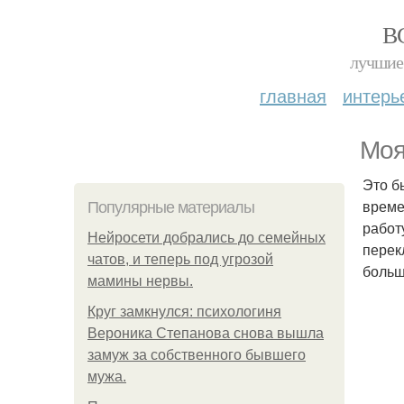
В
лучшие 
главная
интерь
Моя
Это б
време
Популярные материалы
работ
Нейросети добрались до семейных
перек
чатов, и теперь под угрозой
больш
мамины нервы.
Круг замкнулся: психологиня
Вероника Степанова снова вышла
замуж за собственного бывшего
мужа.