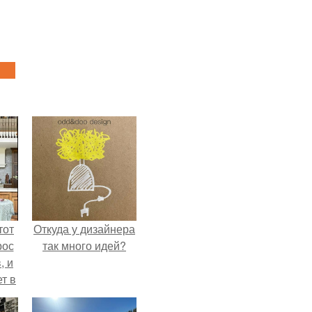
тот
Откуда у дизайнера
рос
так много идей?
, и
ет в
тме