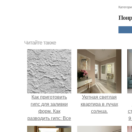
Категори
Понр
Читайте также
Как приготовить
Уютная светлая
гипс для заливки
квартира в лучах
форм. Как
солнца.
ст
разводить гипс: Все
9
о приготовлении