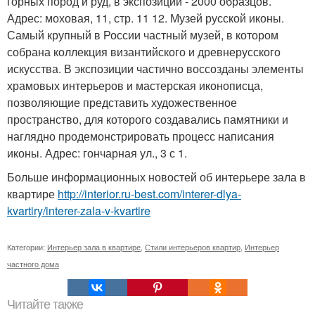
горных пород и руд, в экспозиции - 2000 образцов.
Адрес: моховая, 11, стр. 11 12. Музей русской иконы.
Самый крупный в России частный музей, в котором
собрана коллекция византийского и древнерусского
искусства. В экспозиции частично воссозданы элементы
храмовых интерьеров и мастерская иконописца,
позволяющие представить художественное
пространство, для которого создавались памятники и
наглядно продемонстрировать процесс написания
иконы. Адрес: гончарная ул., 3 с 1.
Больше информационных новостей об интерьере зала в
квартире
http://interior.ru-best.com/interer-dlya-
kvartiry/interer-zala-v-kvartire
Категории:
Интерьер зала в квартире
,
Стили интерьеров квартир
,
Интерьер
частного дома
Читайте также