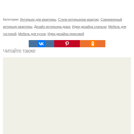
Категории:
Интерьер для квартиры
,
Стили интерьеров квартир
,
Современный
интерьер квартиры
,
Дизайн интерьера дома
,
Идеи дизайна спальни
,
Мебель для
гостиной
,
Мебель для кухни
,
Идеи дизайна прихожей
Читайте также
Как правильно обрезать герань, чтобы она пышно цвела.