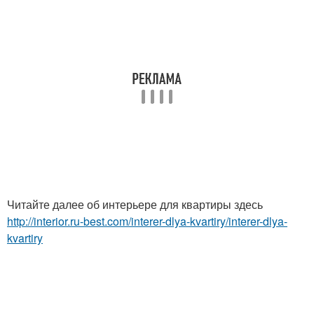
Читайте далее об интерьере для квартиры здесь
http://interior.ru-best.com/interer-dlya-kvartiry/interer-dlya-
kvartiry