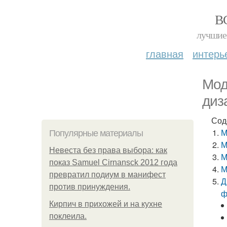
В
лучшие 
главная
интерь
Мод
диз
Сод
М
Популярные материалы
М
Невеста без права выбора: как
М
показ Samuel Cirnansck 2012 года
М
превратил подиум в манифест
Д
против принуждения.
ф
Кирпич в прихожей и на кухне
поклеила.