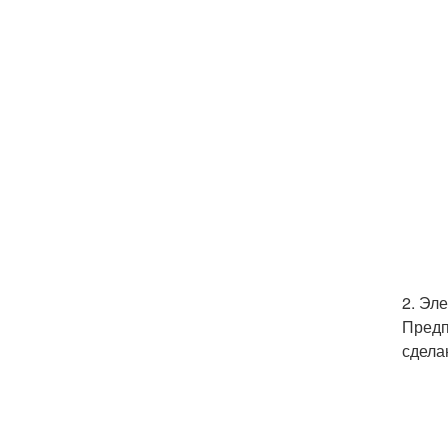
2. Эл
Предп
сдела