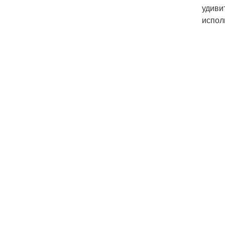
удиви
испол