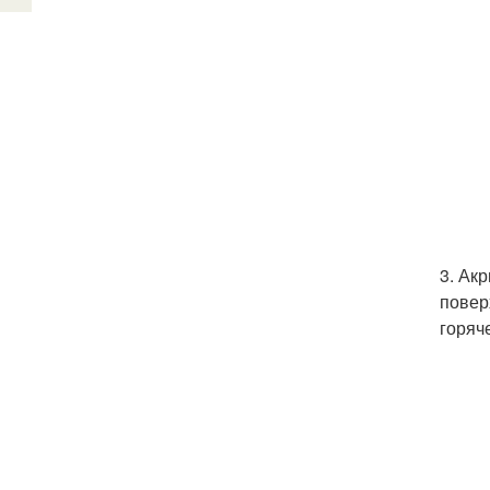
3. Ак
повер
горяч