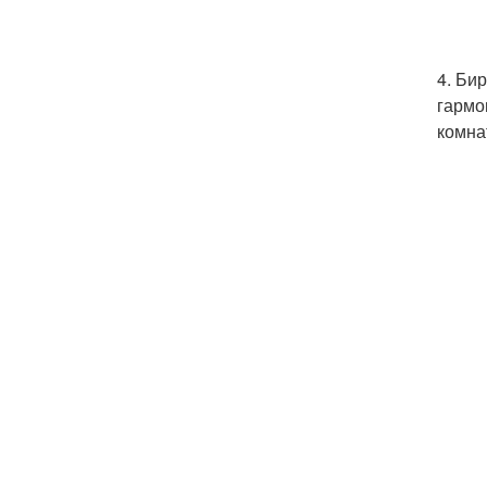
4. Би
гармо
комна