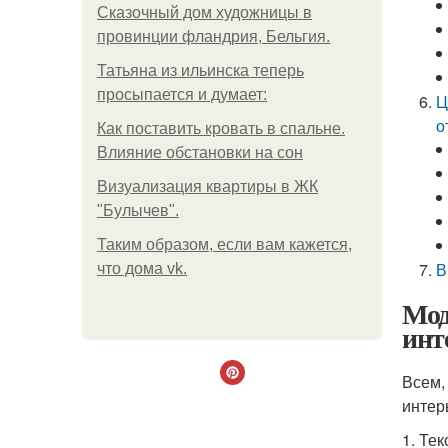
Сказочный дом художницы в
провинции фландрия, Бельгия.
Татьяна из ильинска теперь
просыпается и думает:
Ц
о
Как поставить кровать в спальне.
Влияние обстановки на сон
Визуализация квартиры в ЖК
"Булычев".
Таким образом, если вам кажется,
В
что дома vk.
Мод
инт
Всем,
интер
1. Те