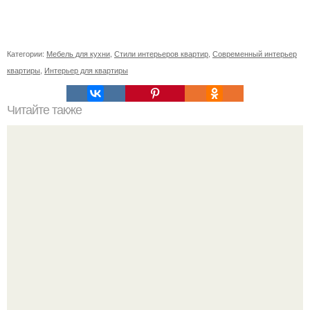
Категории:
Мебель для кухни
,
Стили интерьеров квартир
,
Современный интерьер
квартиры
,
Интерьер для квартиры
Читайте также
Вертикальная или горизонтальная плитка в ванной.
Горизонтальная или вертикальная укладка плитки: так ли
это важно