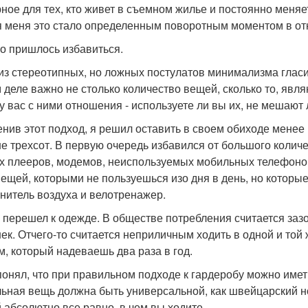
ное для тех, кто живет в съемном жилье и постоянно меняе
я меня это стало определенным поворотным моментом в о
го пришлось избавиться.
из стереотипных, но ложных постулатов минимализма гласи
 деле важно не столько количество вещей, сколько то, яв
 у вас с ними отношения - используете ли вы их, не мешаю
нив этот подход, я решил оставить в своем обиходе менее 
е трехсот. В первую очередь избавился от большого количе
х плееров, модемов, неиспользуемых мобильных телефонов,
вещей, которыми не пользуешься изо дня в день, но которы
нитель воздуха и велотренажер.
 перешел к одежде. В обществе потребления считается зазор
ек. Отчего-то считается неприличным ходить в одной и той
м, который надеваешь два раза в год.
понял, что при правильном подходе к гардеробу можно име
ьная вещь должна быть универсальной, как швейцарский н
 абсолютно все равно, в чем вы ходите.