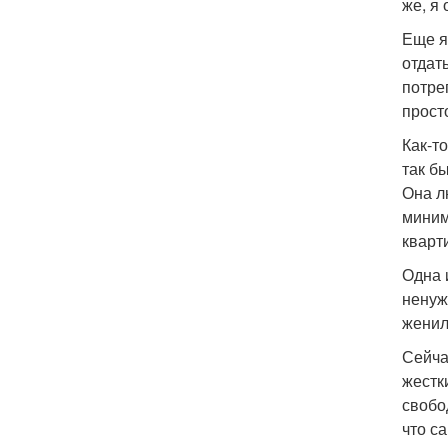
же, я
Еще я
отдать
потре
прост
Как-т
так б
Она л
миним
кварти
Одна 
ненуж
женил
Сейча
жестк
свобо
что с