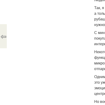
Так, 
а тол
рубаш
нужно
С мин
⇦
покуп
интер
Некот
функц
микро
отпар
Одним
это у
эмоци
центр
Но во