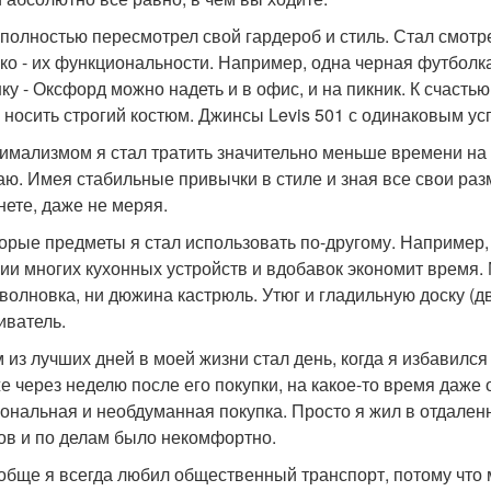
я полностью пересмотрел свой гардероб и стиль. Стал смотр
ько - их функциональности. Например, одна черная футболка
ку - Оксфорд можно надеть и в офис, и на пикник. К счастью
 носить строгий костюм. Джинсы Levis 501 с одинаковым ус
имализмом я стал тратить значительно меньше времени на 
аю. Имея стабильные привычки в стиле и зная все свои раз
нете, даже не меряя.
орые предметы я стал использовать по-другому. Например, 
ии многих кухонных устройств и вдобавок экономит время. 
волновка, ни дюжина кастрюль. Утюг и гладильную доску (д
иватель.
 из лучших дней в моей жизни стал день, когда я избавился 
же через неделю после его покупки, на какое-то время даже
ональная и необдуманная покупка. Просто я жил в отдаленн
ов и по делам было некомфортно.
обще я всегда любил общественный транспорт, потому что 