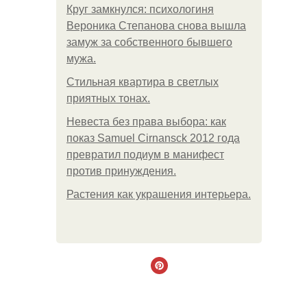
Круг замкнулся: психологиня
Вероника Степанова снова вышла
замуж за собственного бывшего
мужа.
Стильная квартира в светлых
приятных тонах.
Невеста без права выбора: как
показ Samuel Cirnansck 2012 года
превратил подиум в манифест
против принуждения.
Растения как украшения интерьера.