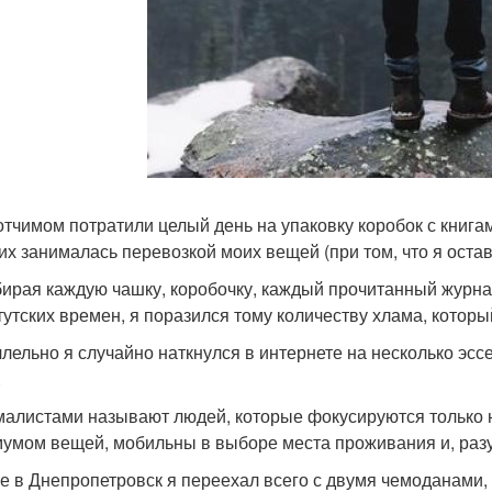
отчимом потратили целый день на упаковку коробок с книга
их занималась перевозкой моих вещей (при том, что я остав
ирая каждую чашку, коробочку, каждый прочитанный журнал
тутских времен, я поразился тому количеству хлама, котор
лельно я случайно наткнулся в интернете на несколько эсс
.
алистами называют людей, которые фокусируются только н
умом вещей, мобильны в выборе места проживания и, разум
ге в Днепропетровск я переехал всего с двумя чемоданами,