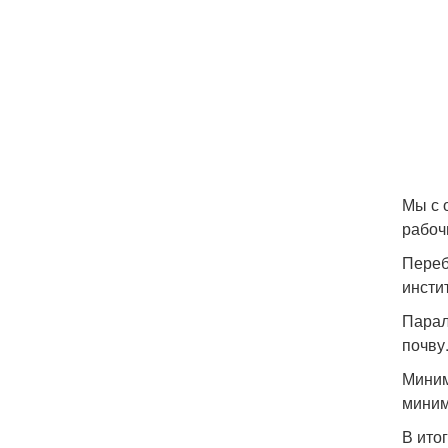
Мы с 
рабоч
Переб
инсти
Парал
почву
Миним
миним
В ито