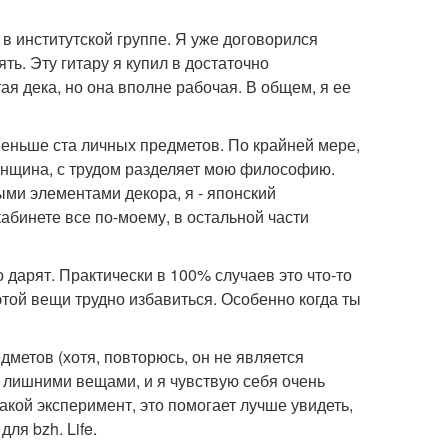
е в институтской группе. Я уже договорился
ять. Эту гитару я купил в достаточно
ая дека, но она вполне рабочая. В общем, я ее
 меньше ста личных предметов. По крайней мере,
женщина, с трудом разделяет мою философию.
ыми элементами декора, я - японский
абинете все по-моему, в остальной части
 дарят. Практически в 100% случаев это что-то
 этой вещи трудно избавиться. Особенно когда ты
етов (хотя, повторюсь, он не является
 лишними вещами, и я чувствую себя очень
кой эксперимент, это помогает лучше увидеть,
ля bzh. Life.