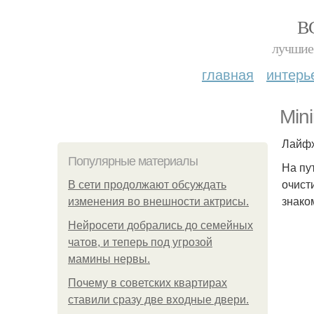
В
лучшие 
главная
интерь
Min
Лайфх
Популярные материалы
На пу
очист
В сети продолжают обсуждать
знако
изменения во внешности актрисы.
Нейросети добрались до семейных
чатов, и теперь под угрозой
мамины нервы.
Почему в советских квартирах
ставили сразу две входные двери.