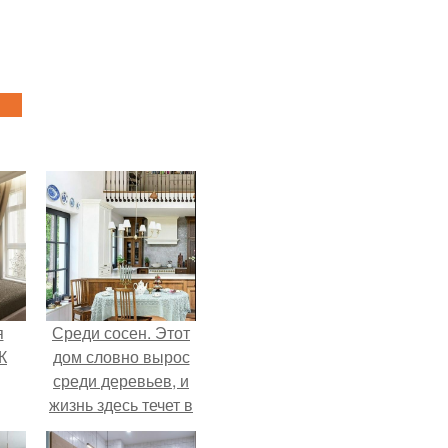
я
Среди сосен. Этот
К
дом словно вырос
среди деревьев, и
жизнь здесь течет в
собственном ритме