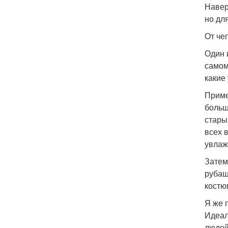
Навер
но дл
От че
Один 
самом
какие
Приме
больш
стары
всех 
увлаж
Затем
рубаш
костю
Я же 
Идеал
людей