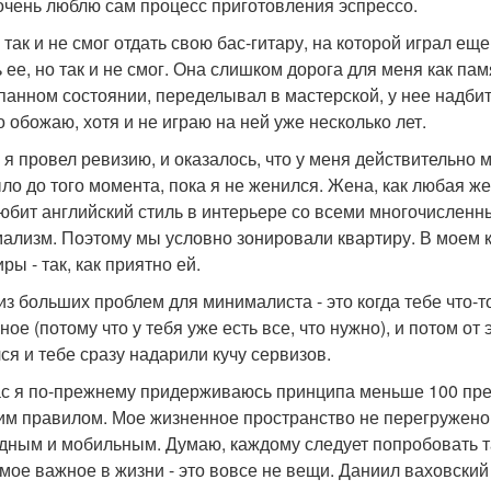
 очень люблю сам процесс приготовления эспрессо.
 так и не смог отдать свою бас-гитару, на которой играл ещ
 ее, но так и не смог. Она слишком дорога для меня как пам
панном состоянии, переделывал в мастерской, у нее надбит
о обожаю, хотя и не играю на ней уже несколько лет.
о я провел ревизию, и оказалось, что у меня действительно
ыло до того момента, пока я не женился. Жена, как любая 
юбит английский стиль в интерьере со всеми многочисленн
ализм. Поэтому мы условно зонировали квартиру. В моем к
ры - так, как приятно ей.
из больших проблем для минималиста - это когда тебе что-то
ное (потому что у тебя уже есть все, что нужно), и потом от
ся и тебе сразу надарили кучу сервизов.
с я по-прежнему придерживаюсь принципа меньше 100 предм
им правилом. Мое жизненное пространство не перегружено
дным и мобильным. Думаю, каждому следует попробовать та
амое важное в жизни - это вовсе не вещи. Даниил ваховский д