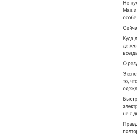
Не ну
Машин
особе
Сейча
Куда 
дерев
всегд
О рез
Экспе
то, ч
одежд
Быстр
элект
не с 
Правд
полто