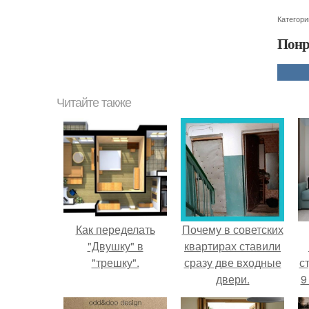
Категори
Понр
Читайте также
Как переделать
Почему в советских
"Двушку" в
квартирах ставили
"трешку".
сразу две входные
ст
двери.
9