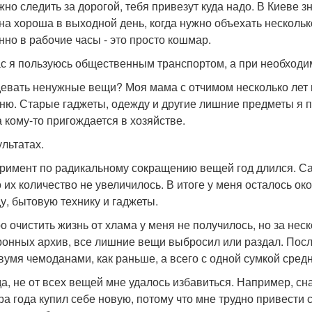
жно следить за дорогой, тебя привезут куда надо. В Киеве 
а хороша в выходной день, когда нужно объехать несколько 
нно в рабочие часы - это просто кошмар.
с я пользуюсь общественным транспортом, а при необходимос
девать ненужные вещи? Моя мама с отчимом несколько лет
ню. Старые гаджеты, одежду и другие лишние предметы я па
а кому-то пригождается в хозяйстве.
ультатах.
римент по радикальному сокращению вещей год длился. С
то их количество не увеличилось. В итоге у меня осталось о
у, бытовую технику и гаджеты.
о очистить жизнь от хлама у меня не получилось, но за нес
ронных архив, все лишние вещи выбросил или раздал. Посл
двумя чемоданами, как раньше, а всего с одной сумкой сред
а, не от всех вещей мне удалось избавиться. Например, сн
ра года купил себе новую, потому что мне трудно привести 