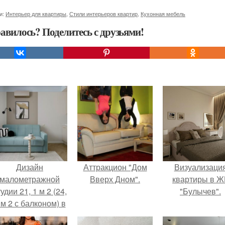
и:
Интерьер для квартиры
,
Стили интерьеров квартир
,
Кухонная мебель
авилось? Поделитесь с друзьями!
Дизайн
Аттракцион "Дом
Визуализаци
малометражной
Вверх Дном".
квартиры в Ж
удии 21, 1 м 2 (24,
"Булычев".
 м 2 с балконом) в
Краснодаре.