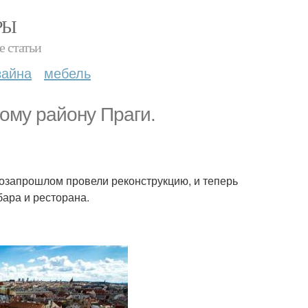
РЫ
е статьи
зайна
мебель
ному району Праги.
позапрошлом провели реконструкцию, и теперь
бара и ресторана.