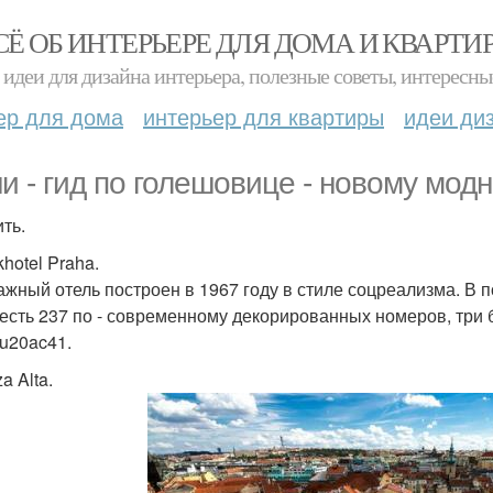
СЁ ОБ ИНТЕРЬЕРЕ ДЛЯ ДОМА И КВАРТИ
идеи для дизайна интерьера, полезные советы, интересны
ер для дома
интерьер для квартиры
идеи ди
и - гид по голешовице - новому мод
ть.
khotel Praha.
ажный отель построен в 1967 году в стиле соцреализма. В 
 есть 237 по - современному декорированных номеров, три 
\u20ac41.
za Alta.