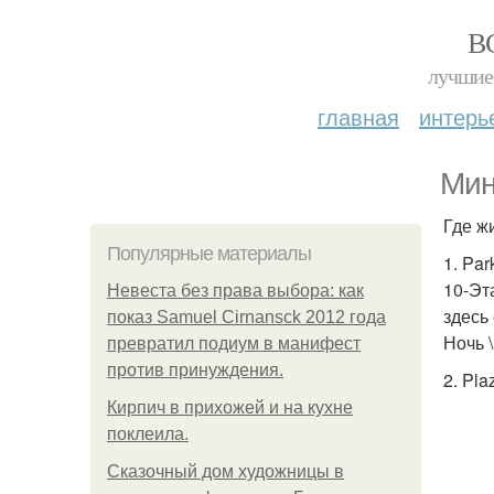
В
лучшие 
главная
интерь
Мин
Где жи
Популярные материалы
1. Par
10-Эт
Невеста без права выбора: как
здесь
показ Samuel Cirnansck 2012 года
Ночь 
превратил подиум в манифест
против принуждения.
2. Pla
Кирпич в прихожей и на кухне
поклеила.
Сказочный дом художницы в