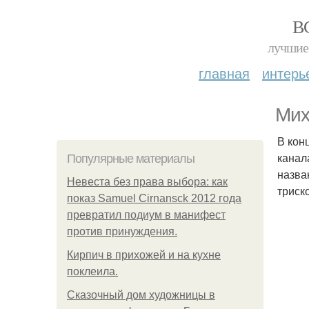
В
лучшие 
главная
интерь
Мих
В кон
канал
Популярные материалы
назва
Невеста без права выбора: как
триско
показ Samuel Cirnansck 2012 года
превратил подиум в манифест
против принуждения.
Кирпич в прихожей и на кухне
поклеила.
Сказочный дом художницы в