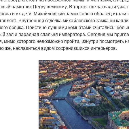
овый памятник Петру великому. В торжестве закладки учас
овна и их дети. Михайловский замок собою образец италья
тавляет. Внутренняя отделка михайловского замка ни капли
его облика. Поистине лучшими комнатами считались: больш
ый зал и парадная спальня императора. Сегодня мы пригла
я, мимо которого невозможно пройти, изнутри посмотреть н
но же, насладиться видом сохранившихся интерьеров.