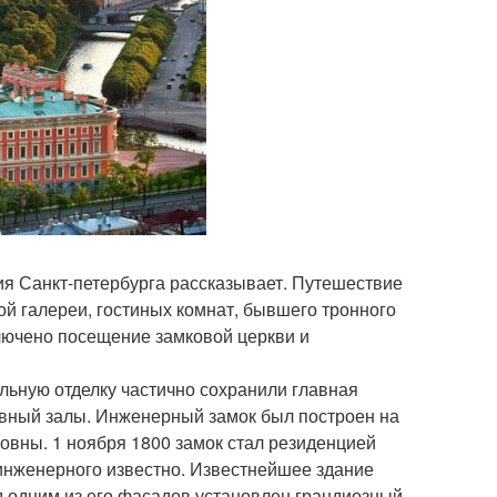
ия Санкт-петербурга рассказывает. Путешествие
ой галереи, гостиных комнат, бывшего тронного
ключено посещение замковой церкви и
льную отделку частично сохранили главная
овный залы. Инженерный замок был построен на
овны. 1 ноября 1800 замок стал резиденцией
инженерного известно. Известнейшее здание
д одним из его фасадов установлен грандиозный