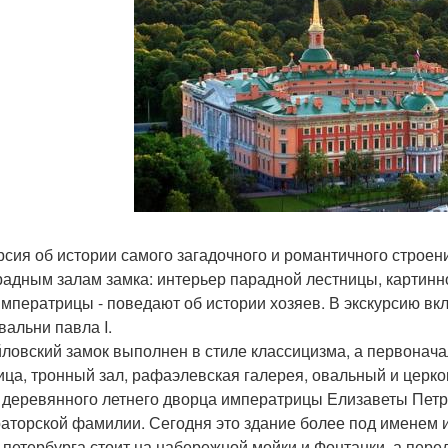
рсия об истории самого загадочного и романтичного строен
радным залам замка: интерьер парадной лестницы, картинн
императрицы - поведают об истории хозяев. В экскурсию в
вальни павла I.
ловский замок выполнен в стиле классицизма, а первонача
ица, тронный зал, рафаэлевская галерея, овальный и церк
 деревянного летнего дворца императрицы Елизаветы Петр
аторской фамилии. Сегодня это здание более под именем 
-петербурга стоит на набережной мойки и Фонтанки, а пере