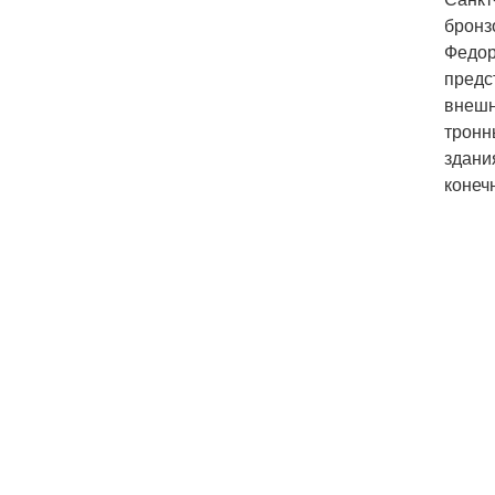
бронз
Федор
предс
внешн
тронн
здани
конеч