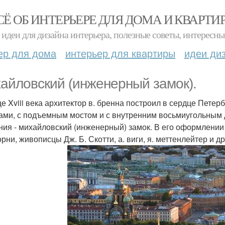
СЁ ОБ ИНТЕРЬЕРЕ ДЛЯ ДОМА И КВАРТИ
идеи для дизайна интерьера, полезные советы, интересны
ер для дома
интерьер для квартиры
идеи ди
айловский (инженерный замок).
це Xviii века архитектор в. бренна построил в сердце Пете
ами, с подъемным мостом и с внутренним восьмиугольным 
ния - михайловский (инженерный) замок. В его оформлении 
рни, живописцы Дж. Б. Скотти, а. виги, я. меттенлейтер и др