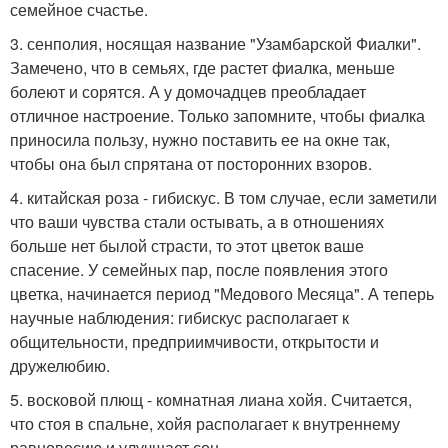
семейное счастье.
3. сенполия, носящая название "Узамбарской Фиалки".
Замечено, что в семьях, где растет фиалка, меньше
болеют и сорятся. А у домочадцев преобладает
отличное настроение. Только запомните, чтобы фиалка
приносила пользу, нужно поставить ее на окне так,
чтобы она был спрятана от посторонних взоров.
4. китайская роза - гибискус. В том случае, если заметили
что ваши чувства стали остывать, а в отношениях
больше нет былой страсти, то этот цветок ваше
спасение. У семейных пар, после появления этого
цветка, начинается период "Медового Месяца". А теперь
научные наблюдения: гибискус располагает к
общительности, предприимчивости, открытости и
дружелюбию.
5. восковой плющ - комнатная лиана хойя. Считается,
что стоя в спальне, хойя располагает к внутреннему
равновесию и улучшает сон.