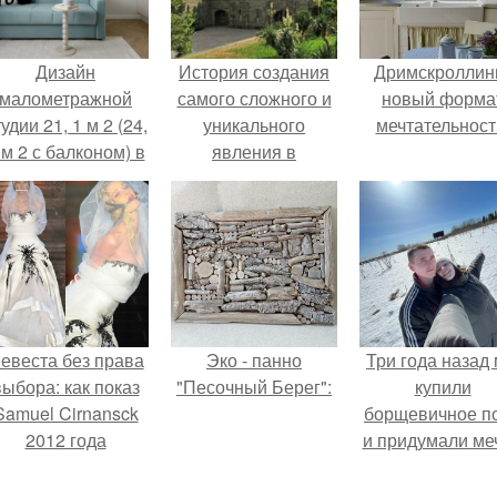
Дизайн
История создания
Дримскроллинг
малометражной
самого сложного и
новый форма
удии 21, 1 м 2 (24,
уникального
мечтательност
 м 2 с балконом) в
явления в
Краснодаре.
архитектуре -
южнобережной
резиденции графа
М. с. Воронцова.
евеста без права
Эко - панно
Три года назад
выбора: как показ
"Песочный Берег":
купили
Samuel Cirnansck
борщевичное п
2012 года
и придумали меч
ревратил подиум
 манифест против