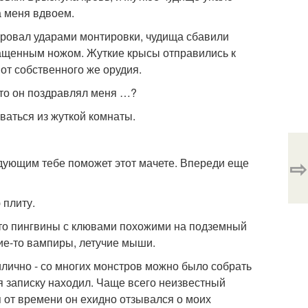
а меня вдвоем.
ировал ударами монтировки, чудища сбавили
тащенным ножом. Жуткие крысы отправились к
от собственного же орудия.
удто он поздравлял меня …?
ваться из жуткой комнаты.
⇨
дующим тебе поможет этот мачете. Впереди еще
 плиту.
е-то пингвины с клювами похожими на подземный
е-то вампиры, летучие мыши.
илично - со многих монстров можно было собрать
 я записку находил. Чаще всего неизвестный
я от времени он ехидно отзывался о моих