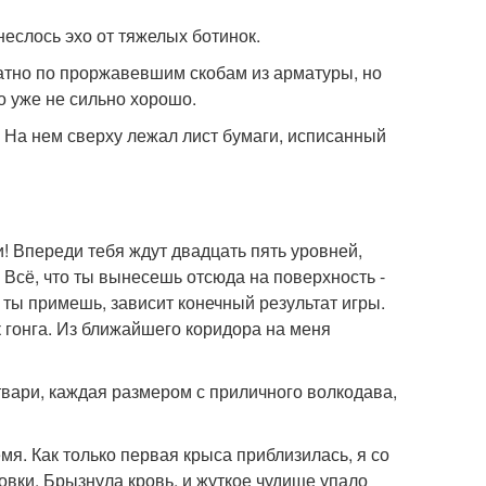
неслось эхо от тяжелых ботинок.
атно по проржавевшим скобам из арматуры, но
о уже не сильно хорошо.
 На нем сверху лежал лист бумаги, исписанный
! Впереди тебя ждут двадцать пять уровней,
 Всё, что ты вынесешь отсюда на поверхность -
 ты примешь, зависит конечный результат игры.
к гонга. Из ближайшего коридора на меня
твари, каждая размером с приличного волкодава,
мя. Как только первая крыса приблизилась, я со
вки. Брызнула кровь, и жуткое чудище упало