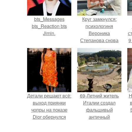
bts_Messages
Круг замкнулся:
bts_Reaction bts
психологиня
Jimin.
Вероника
ст
Степанова снова
9
вышла замуж за
собственного
бывшего мужа.
Детали решают всё:
69-Летний житель
Н
выход приянки
Италии создал
чопры на показе
фальшивый
Dior обернулся
античный
шквалом критики
амфитеатр и
п
из-за небрежного
долгое время
в