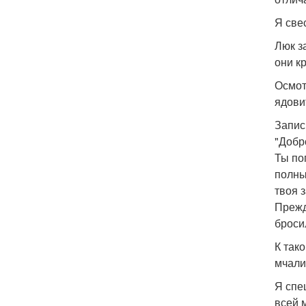
Я све
Люк з
они к
Осмот
ядови
Запис
"Добр
Ты по
полны
твоя 
Прежд
броси
К так
мчали
Я спе
всей 