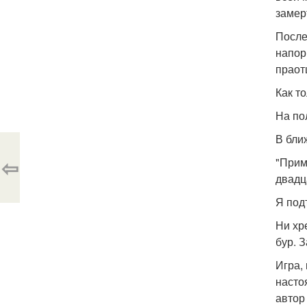
замер
После
напор
праот
Как т
На по
В бли
⇦
"Прим
двадц
Я под
Ни хр
бур. 
Игра,
насто
автор