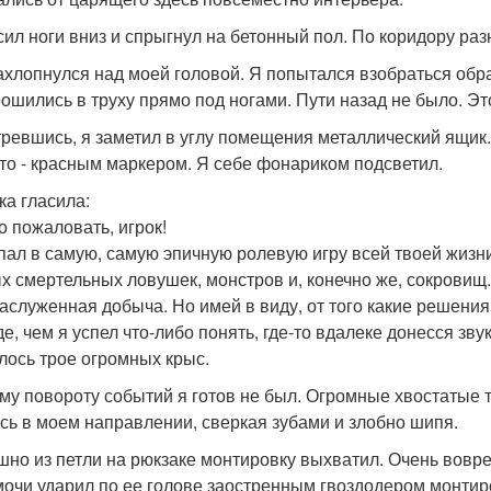
сил ноги вниз и спрыгнул на бетонный пол. По коридору раз
ахлопнулся над моей головой. Я попытался взобраться обр
рошились в труху прямо под ногами. Пути назад не было. Эт
ревшись, я заметил в углу помещения металлический ящик.
то - красным маркером. Я себе фонариком подсветил.
ка гласила:
о пожаловать, игрок!
пал в самую, самую эпичную ролевую игру всей твоей жизни
х смертельных ловушек, монстров и, конечно же, сокровищ.
заслуженная добыча. Но имей в виду, от того какие решения
е, чем я успел что-либо понять, где-то вдалеке донесся зву
лось трое огромных крыс.
ому повороту событий я готов не был. Огромные хвостатые 
сь в моем направлении, сверкая зубами и злобно шипя.
шно из петли на рюкзаке монтировку выхватил. Очень вовре
мочи ударил по ее голове заостренным гвоздодером монтиро