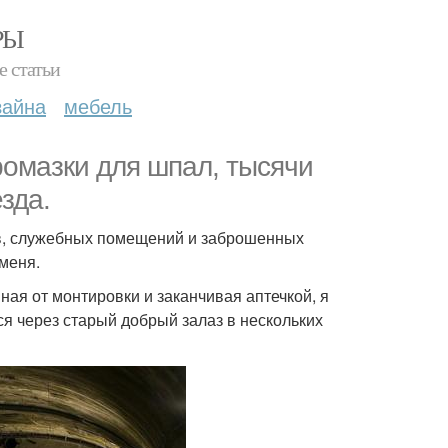
РЫ
е статьи
зайна
мебель
ромазки для шпал, тысячи
зда.
ов, служебных помещений и заброшенных
меня.
я от монтировки и заканчивая аптечкой, я
я через старый добрый залаз в нескольких