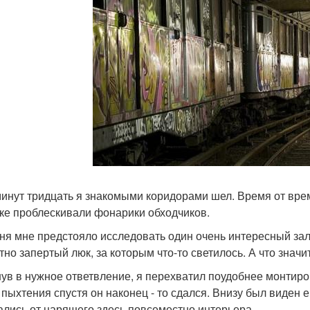
инут тридцать я знакомыми коридорами шел. Время от вре
ке проблескивали фонарики обходчиков.
ня мне предстояло исследовать один очень интересный зал
тно запертый люк, за которым что-то светилось. А что значит
ув в нужное ответвление, я перехватил поудобнее монтиро
 пыхтения спустя он наконец - то сдался. Внизу был виден 
ались от царящего здесь повсеместно интерьера.