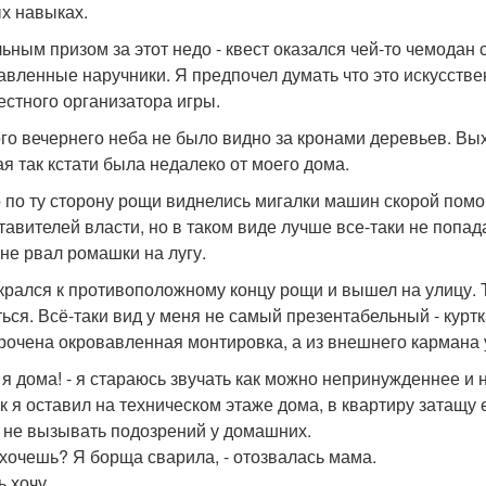
х навыках.
ьным призом за этот недо - квест оказался чей-то чемодан 
авленные наручники. Я предпочел думать что это искусстве
естного организатора игры.
го вечернего неба не было видно за кронами деревьев. Вых
ая так кстати была недалеко от моего дома.
о по ту сторону рощи виднелись мигалки машин скорой помо
тавителей власти, но в таком виде лучше все-таки не попада
 не рвал ромашки на лугу.
крался к противоположному концу рощи и вышел на улицу. 
ться. Всё-таки вид у меня не самый презентабельный - курт
рочена окровавленная монтировка, а из внешнего кармана 
, я дома! - я стараюсь звучать как можно непринужденнее и 
к я оставил на техническом этаже дома, в квартиру затащу 
 не вызывать подозрений у домашних.
ь хочешь? Я борща сварила, - отозвалась мама.
ь хочу.