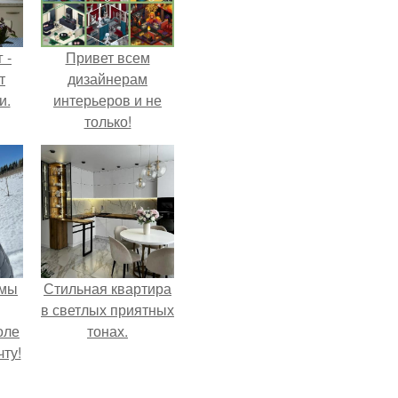
 -
Привет всем
т
дизайнерам
и.
интерьеров и не
только!
 мы
Стильная квартира
в светлых приятных
оле
тонах.
ту!