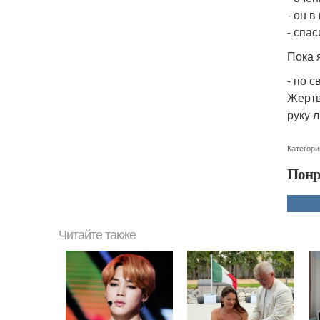
- он в
- спас
Пока 
- по 
Жертв
руку 
Категори
Понр
Читайте также