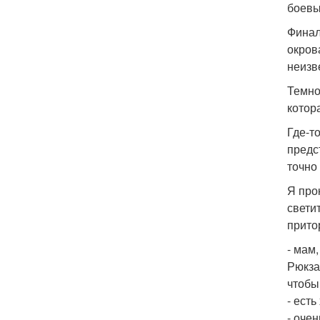
боевы
Финал
окров
неизв
Темно
котор
Где-т
предс
точно
Я про
свети
прито
- мам
Рюкза
чтобы
- ест
- очен