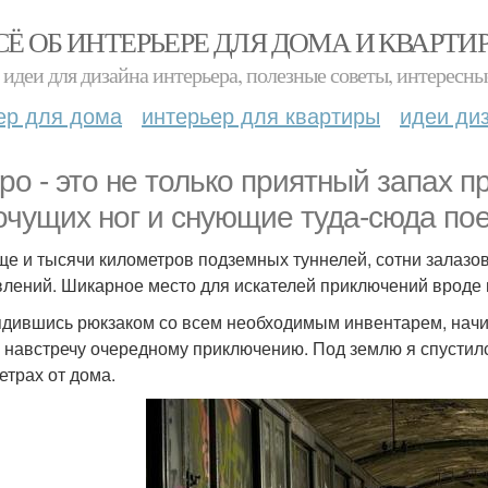
СЁ ОБ ИНТЕРЬЕРЕ ДЛЯ ДОМА И КВАРТИ
идеи для дизайна интерьера, полезные советы, интересны
ер для дома
интерьер для квартиры
идеи ди
ро - это не только приятный запах п
очущих ног и снующие туда-сюда пое
ще и тысячи километров подземных туннелей, сотни залаз
влений. Шикарное место для искателей приключений вроде 
дившись рюкзаком со всем необходимым инвентарем, начина
 навстречу очередному приключению. Под землю я спустилс
етрах от дома.