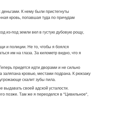
с деньгами. К нему были пристегнуты
нная кровь, попавшая туда по причудам
од из-под земли вел в густую дубовую рощу,
щи и полиции. Не то, чтобы я боялся
ться им на глаза. За километр видно, что я
Теперь придется идти дворами и не сильно
ка заляпана кровью, местами подрана. К рюкзаку
угрожающе скалит зубы пила.
не выдавать своей адской усталости.
его позже. Там же я переоделся в "Цивильное",