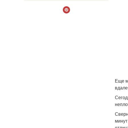
Еще м
вдале
Сегод
непло
Сверн
минут
отлич