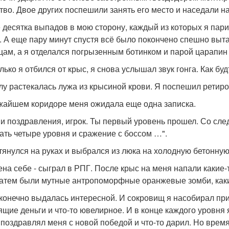
тво. Двое других поспешили занять его место и наседали н
 десятка выпадов в мою сторону, каждый из которых я пар
. А еще пару минут спустя всё было покончено спешно вы
цам, а я отделался погрызенным ботинком и парой царапин 
олько я отбился от крыс, я снова услышал звук гонга. Как б
лу растекалась лужа из крысиной крови. Я поспешил ретиро
жайшем коридоре меня ожидала еще одна записка.
и поздравления, игрок. Ты первый уровень прошел. Со сле
ать четыре уровня и сражение с боссом …".
тянулся на руках и выбрался из люка на холодную бетонную
ена себе - сыграл в РПГ. После крыс на меня напали каки
Затем были мутные антропоморфные оранжевые зомби, каки
 конечно выдалась интересной. И сокровищ я насобирал пр
ящие деньги и что-то ювелирное. И в конце каждого уровня
 поздравлял меня с новой победой и что-то дарил. Но врем