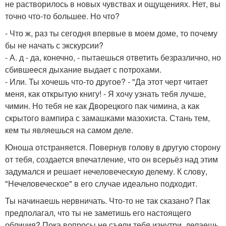
не растворилось в новых чувствах и ощущениях. Нет, вы
точно что-то большее. Но что?
- Что ж, раз ты сегодня впервые в моем доме, то почему
бы не начать с экскурсии?
- А. д - да, конечно, - пытаешься ответить безразлично, но
сбившееся дыхание выдает с потрохами.
- Или. Ты хочешь что-то другое? - "Да этот черт читает
меня, как открытую книгу! - Я хочу узнать тебя лучше,
чимин. Но тебя не как Дворецкого пак чимина, а как
скрытого вампира с замашками мазохиста. Стань тем,
кем ты являешься на самом деле.
Юноша отстраняется. Повернув голову в другую сторону
от тебя, создается впечатление, что он всерьёз над этим
задумался и решает нечеловеческую делему. К слову,
"Нечеловеческое" в его случае идеально подходит.
Ты начинаешь нервничать. Что-то не так сказано? Пак
предполагал, что ты не заметишь его настоящего
обличия? Пока вопросы не съели тебя изнутри, делаешь