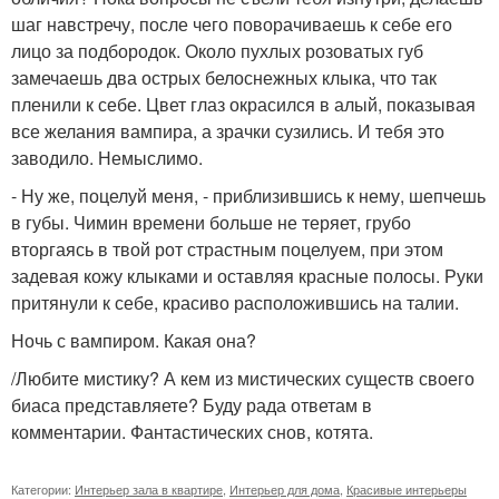
шаг навстречу, после чего поворачиваешь к себе его
лицо за подбородок. Около пухлых розоватых губ
замечаешь два острых белоснежных клыка, что так
пленили к себе. Цвет глаз окрасился в алый, показывая
все желания вампира, а зрачки сузились. И тебя это
заводило. Немыслимо.
- Ну же, поцелуй меня, - приблизившись к нему, шепчешь
в губы. Чимин времени больше не теряет, грубо
вторгаясь в твой рот страстным поцелуем, при этом
задевая кожу клыками и оставляя красные полосы. Руки
притянули к себе, красиво расположившись на талии.
Ночь с вампиром. Какая она?
/Любите мистику? А кем из мистических существ своего
биаса представляете? Буду рада ответам в
комментарии. Фантастических снов, котята.
Категории:
Интерьер зала в квартире
,
Интерьер для дома
,
Красивые интерьеры