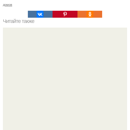
домов
Читайте также
История создания самого сложного и уникального
явления в архитектуре - южнобережной резиденции
графа М. с. Воронцова.