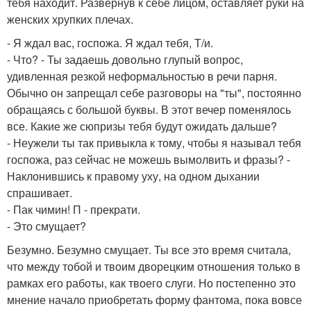
тебя находит. Развернув к себе лицом, оставляет руки на
женских хрупких плечах.
- Я ждал вас, госпожа. Я ждал тебя, Т/и.
- Что? - Ты задаешь довольно глупый вопрос,
удивленная резкой неформальностью в речи парня.
Обычно он запрещал себе разговоры на "ты", постоянно
обращаясь с большой буквы. В этот вечер поменялось
все. Какие же сюпризы тебя будут ожидать дальше?
- Неужели ты так привыкла к тому, чтобы я называл тебя
госпожа, раз сейчас не можешь вымолвить и фразы? -
Наклонившись к правому уху, на одном дыхании
спрашивает.
- Пак чимин! П - прекрати.
- Это смущает?
Безумно. Безумно смущает. Ты все это время считала,
что между тобой и твоим дворецким отношения только в
рамках его работы, как твоего слуги. Но постепенно это
мнение начало приобретать форму фантома, пока вовсе