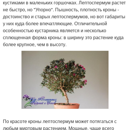
кустиками в маленьких горшочках. Лептоспермум растет
не быстро, но "Упорно". Пышность, плотность кроны -
достоинство и старых лептоспермумов, но вот габариты
у них куда более впечатляющие. Отличительной
особенностью кустарника является и несколько
сплющенная форма кроны: в ширину это растение куда
более крупное, чем в высоту.
По красоте кроны лептоспермум может потягаться с
любым миртовым растением. Мощные, чаще всего