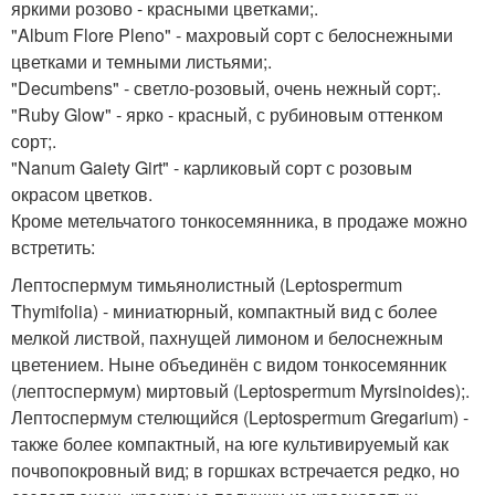
яркими розово - красными цветками;.
"Album Flore Pleno" - махровый сорт с белоснежными
цветками и темными листьями;.
"Decumbens" - светло-розовый, очень нежный сорт;.
"Ruby Glow" - ярко - красный, с рубиновым оттенком
сорт;.
"Nanum Gaiety Girt" - карликовый сорт с розовым
окрасом цветков.
Кроме метельчатого тонкосемянника, в продаже можно
встретить:
Лептоспермум тимьянолистный (Leptospermum
Thymifolia) - миниатюрный, компактный вид с более
мелкой листвой, пахнущей лимоном и белоснежным
цветением. Ныне объединён с видом тонкосемянник
(лептоспермум) миртовый (Leptospermum Myrsinoides);.
Лептоспермум стелющийся (Leptospermum Gregarium) -
также более компактный, на юге культивируемый как
почвопокровный вид; в горшках встречается редко, но