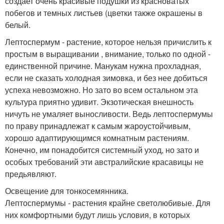
создает очень красивые подушки из красноватых
побегов и темных листьев (цветки также окрашены в
белый.
Лептоспермум - растение, которое нельзя причислить к
простым в выращивании , внимание, только по одной -
единственной причине. Манукам нужна прохладная,
если не сказать холодная зимовка, и без нее добиться
успеха невозможно. Но зато во всем остальном эта
культура приятно удивит. Экзотическая внешность
ничуть не умаляет выносливости. Ведь лептоспермумы
по праву принадлежат к самым жароустойчивым,
хорошо адаптирующимся комнатным растениям.
Конечно, им понадобится системный уход, но зато и
особых требований эти австралийские красавицы не
предьявляют.
Освещение для тонкосемянника.
Лептоспермумы - растения крайне светолюбивые. Для
них комфортными будут лишь условия, в которых