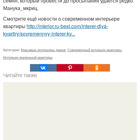
семян, который провести до просыпания удается редко.
Манука_мкриц.
Смотрите ещё новости о современном интерьере
квартиры
http://interior.ru-best.com/interer-dlya-
kvartiry/sovremennyy-interer-kv...
Категории:
Красивые интерьеры домов
,
Современный интерьер квартиры
,
Интерьер маленькой квартиры
Читайте также
Топ 20 мест для сладкоежек в Петербурге.