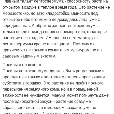
Главный талант лептоспермума - способность расти на
открытом воздухе в теплое время года. Это растение не
морозостойко, но зато хладостойко. Выносить под
открытое небо его можно не дожидаясь лета, уже с
середины мая. А обратно заносят лептоспермумы
только после прихода первых приморозков, от которых
растение не страдает. Именно на свежем воздухе
лептоспермумы краше всего цветут. Поэтому их
причисляют не только к комнатным культурам, но и к
садовым кадочным экзотам.
Поливы и влажность.
Поливы лептоспермума должны быть регулярными и
проводиться только с контролем степени просыхания
субстрата в горшках. Это растение не любит полного
пересыхания земляного кома, но и в повышенной
влажности не нуждается. Манука может погибнуть даже
после однократной засухи - растение сразу же
сбрасывает листья, а в молодом возрасте уже не
восстанавливается. И высыхания почвы нельзя