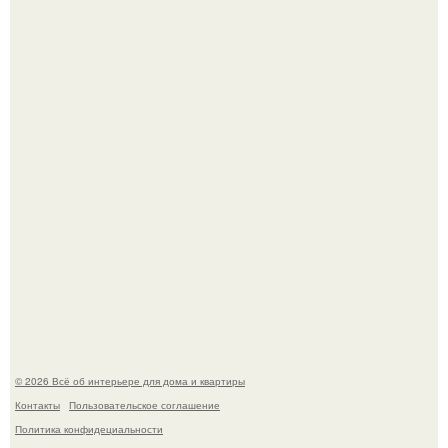
Круг замкнулся: психологиня Вероника Степанова снова
вышла замуж за собственного бывшего мужа.
Визуализация квартиры в ЖК "Булычев".
© 2026 Всё об интерьере для дома и квартиры
Контакты
Пользовательское соглашение
Политика конфидециальности