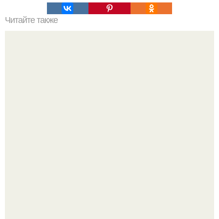
Читайте также
5 табу для маленькой квартиры.
Недавно сказали, что дизайну в ижгту учат лучше, чем в
удгу, потому что там преподают программы.