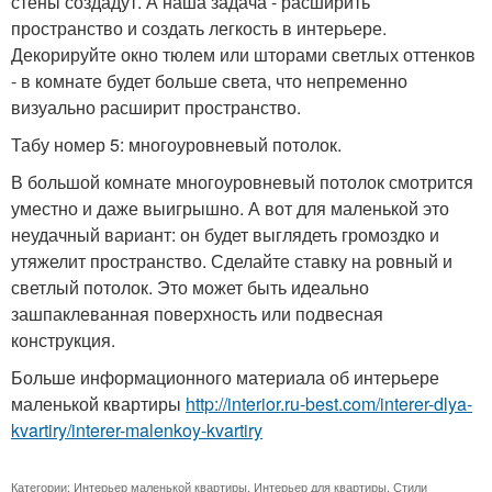
стены создадут. А наша задача - расширить
пространство и создать легкость в интерьере.
Декорируйте окно тюлем или шторами светлых оттенков
- в комнате будет больше света, что непременно
визуально расширит пространство.
Табу номер 5: многоуровневый потолок.
В большой комнате многоуровневый потолок смотрится
уместно и даже выигрышно. А вот для маленькой это
неудачный вариант: он будет выглядеть громоздко и
утяжелит пространство. Сделайте ставку на ровный и
светлый потолок. Это может быть идеально
зашпаклеванная поверхность или подвесная
конструкция.
Больше информационного материала об интерьере
маленькой квартиры
http://interior.ru-best.com/interer-dlya-
kvartiry/interer-malenkoy-kvartiry
Категории:
Интерьер маленькой квартиры
,
Интерьер для квартиры
,
Стили