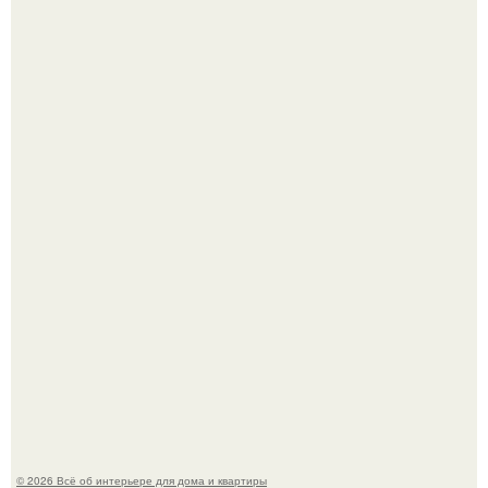
69-Летний житель Италии создал фальшивый античный
амфитеатр и долгое время успешно выдавал его за
настоящее историческое наследие.
Сокровища из Hoff.
© 2026 Всё об интерьере для дома и квартиры