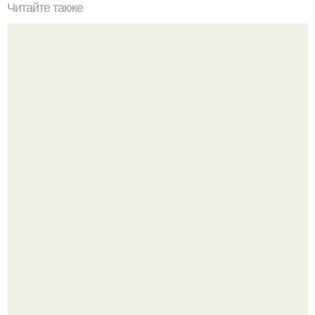
Читайте также
Мистический амулет для привлечения достатка?
Дизайн малометражной студии 21, 1 м 2 (24, 9 м 2 с
балконом) в Краснодаре.