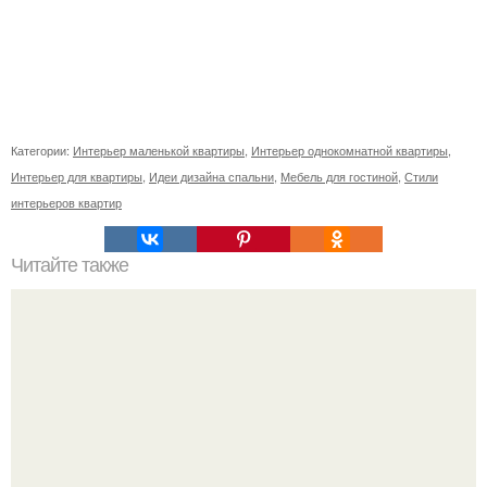
Категории:
Интерьер маленькой квартиры
,
Интерьер однокомнатной квартиры
,
Интерьер для квартиры
,
Идеи дизайна спальни
,
Мебель для гостиной
,
Стили
интерьеров квартир
Читайте также
Шкаф угловой встроенный в спальню. Обзор угловых