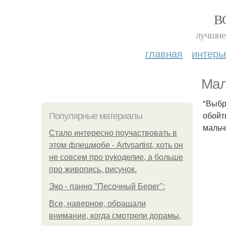
В
лучшие 
главная
интерь
Мал
"Выбро
обойт
Популярные материалы
мальч
Стало интересно поучаствовать в
этом флешмобе - Artvsartist, хоть он
не совсем про рукоделие, а больше
про живопись, рисунок.
Эко - панно "Песочный Берег":
Все, наверное, обращали
внимание, когда смотрели дорамы,