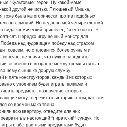
ные "Культовые" герои. Ну какой маме
и какой другой нечистью. Плюшевый Мишка,
 я тоже была категорически против подобных
ительных эмоций. Но недавно мой четырехлетний
о вида космический пришелец: "я его боюсь. В
 бояться". Нередко игрушечный монстр для
 Победа над чудовищем победу над страхом
одит совсем, но становится более ручным и
 конечно, не значит, что нужно наводнить
ции, особенно в возрасте между тремя и пятью
ит вашему сынишке добрую службу.
 и пять конструкторов, каждый из которых
 равно с упоением будет играть палками и
яхивать предметы, назначение которых
лающие могут перечитать историю о том, как том
лся со времен мака твена.
онили всю квартиру, отведите для них
евратить в настоящий "пиратский" сундук. Но
": игры с абстрактными предметами будят