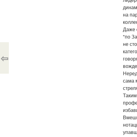
динам
на па
колле
Даже 
"по З
не ст
катег
⇦
говор
вожде
Неред
сама 
стрел
Таким
профе
избав
Вмеши
нотац
упавш