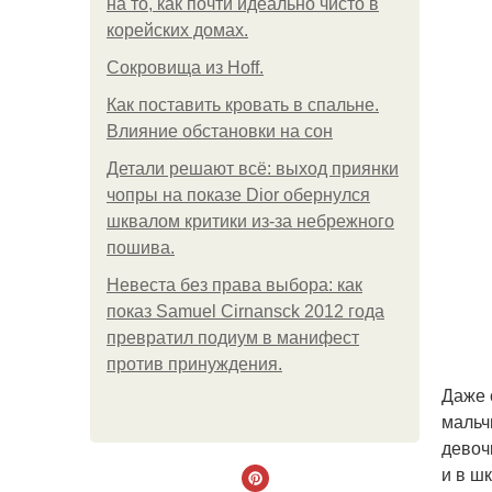
на то, как почти идеально чисто в
корейских домах.
Сокровища из Hoff.
Как поставить кровать в спальне.
Влияние обстановки на сон
Детали решают всё: выход приянки
чопры на показе Dior обернулся
шквалом критики из-за небрежного
пошива.
Невеста без права выбора: как
показ Samuel Cirnansck 2012 года
превратил подиум в манифест
против принуждения.
Даже 
мальч
девоч
и в ш