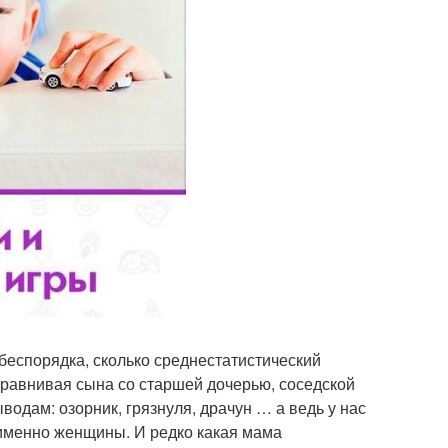
беспорядка, сколько среднестатистический
равнивая сына со старшей дочерью, соседской
водам: озорник, грязнуля, драчун … а ведь у нас
 именно женщины. И редко какая мама