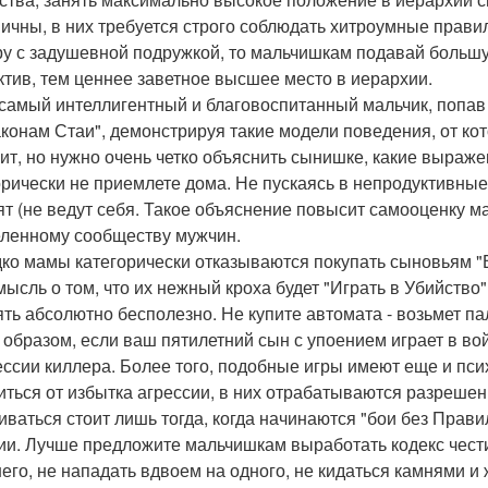
ичны, в них требуется строго соблюдать хитроумные правил
ру с задушевной подружкой, то мальчишкам подавай боль
ктив, тем ценнее заветное высшее место в иерархии.
самый интеллигентный и благовоспитанный мальчик, попав 
аконам Стаи", демонстрируя такие модели поведения, от ко
оит, но нужно очень четко объяснить сынишке, какие выраж
орически не приемлете дома. Не пускаясь в непродуктивные
ят (не ведут себя. Такое объяснение повысит самооценку м
ленному сообществу мужчин.
ко мамы категорически отказываются покупать сыновьям "В
мысль о том, что их нежный кроха будет "Играть в Убийство
ять абсолютно бесполезно. Не купите автомата - возьмет пал
 образом, если ваш пятилетний сын с упоением играет в войну
ссии киллера. Более того, подобные игры имеют еще и пси
иться от избытка агрессии, в них отрабатываются разреш
ваться стоит лишь тогда, когда начинаются "бои без Правил
ии. Лучше предложите мальчишкам выработать кодекс чести:
его, не нападать вдвоем на одного, не кидаться камнями и