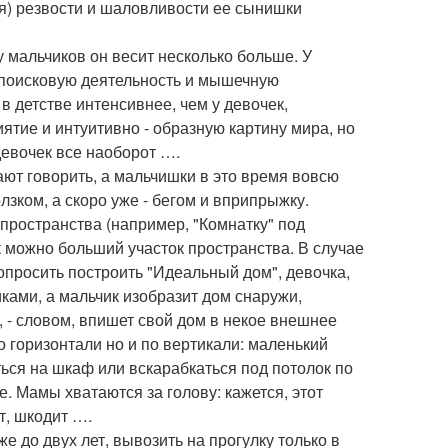
ия) резвости и шаловливости ее сынишки
у мальчиков он весит несколько больше. У
 поисковую деятельность и мышечную
 в детстве интенсивнее, чем у девочек,
тие и интуитивно - образную картину мира, но
девочек все наоборот ….
ают говорить, а мальчишки в это время вовсю
зком, а скоро уже - бегом и вприпрыжку.
пространства (например, "Комнатку" под
к можно больший участок пространства. В случае
опросить построить "Идеальный дом", девочка,
иками, а мальчик изобразит дом снаружи,
, - словом, впишет свой дом в некое внешнее
о горизонтали но и по вертикали: маленький
ться на шкаф или вскарабкаться под потолок по
е. Мамы хватаются за голову: кажется, этот
т, шкодит ….
е до двух лет, вывозить на прогулку только в