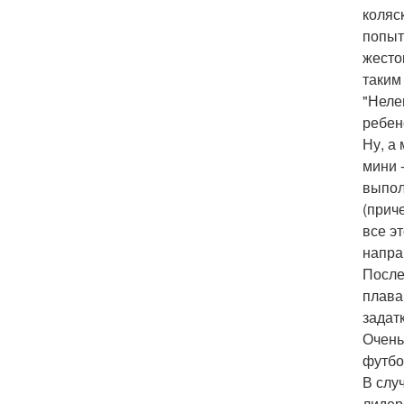
коляс
попыт
жесто
таким
"Неле
ребен
Ну, а
мини 
выпол
(прич
все э
напра
После
плава
задат
Очень
футбо
В слу
лидер