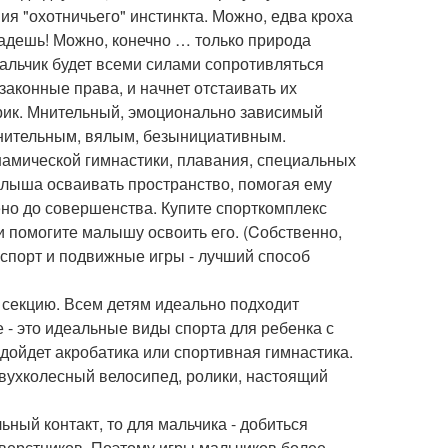
ния "охотничьего" инстинкта. Можно, едва кроха
упадешь! Можно, конечно … только природа
мальчик будет всеми силами сопротивляться
законные права, и начнет отстаивать их
ерик. Мнительный, эмоционально зависимый
мнительным, вялым, безынициативным.
намической гимнастики, плавания, специальных
алыша осваивать пространство, помогая ему
ено до совершенства. Купите спорткомплекс
и помогите малышу освоить его. (Cобственно,
о спорт и подвижные игры - лучший способ
 секцию. Всем детям идеально подходит
 - это идеальные виды спорта для ребенка с
дойдет акробатика или спортивная гимнастика.
вухколесный велосипед, ролики, настоящий
ьный контакт, то для мальчика - добиться
верстников. Поэтому игры мальчиков более