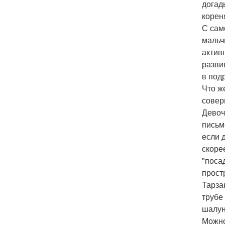
догад
корен
С сам
мальч
актив
разви
в под
Что ж
совер
Девоч
письм
если 
скоре
"поса
прост
Тарза
трубе
шалун
Можно