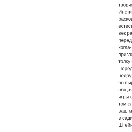
творч
Инсти
раско
естес
век р
перед
когда
пригл
толку
Неред
недоу
он вы
общая
игры 
том с
ваш м
в сад
Штейн