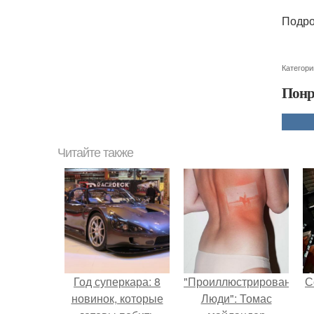
Подро
Категори
Понр
Читайте также
Год суперкара: 8
"Проиллюстрированные
С
новинок, которые
Люди": Томас