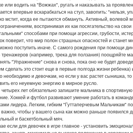
ке или водить на "Вожжах", ругать и наказывать за проявле
ается впервые вскарабкаться на стул, завопить: "нельзя, 
ко мстит, когда ее пытаются обмануть. Активный, волевой 
 ограничениям, воспринимая их как посягательство на свои 
гальными" способами при помощи агрессии, грубости, ист
ок поверит, что мир полон страшных опасностей и станет 
 можно поступить иначе. С самого рождения при помощи ди
- тренажеров (например, трека для ползания) поощряйте м
нять "Упражнение" снова и снова, пока оно не будет довед
ем сделать это стоит еще в первые полгода жизни ребенка) 
то необходимо и девочкам, но если у вас растет сынишка, т
вить его неуемную энергию в мирное русло.
 четырех лет обязательно запишите мальчика в спортивную
ние. Хоккей и футбол развивают умение работать в команде
ками лидера. Легким, гибким "Гуттаперчевым Мальчикам" по
 важно, чтобы у вашего сына как можно раньше появился д
льный и баскетбольный мяч.
чае если для девочек в игре главное - установить эмоционал
ства, занять максимально высокое положение в иерархии с