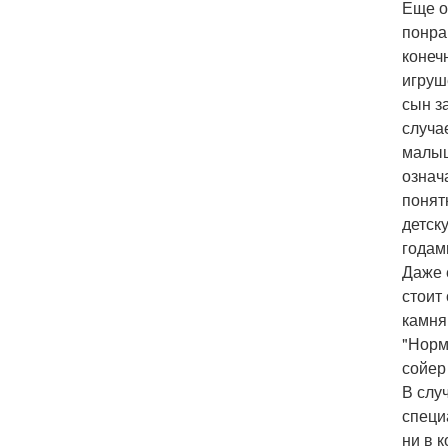
Еще о
понра
конеч
игруш
сын з
случа
малыш
означ
понят
детск
годам
Даже 
стоит
камня
"Норм
сойер
В слу
специ
ни в 