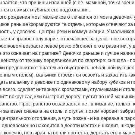
ывается, что причины излишней (с ее, маминой, точки зрен
ятся в самых глубинах его подсознания.
ого рождения мозг мальчиков отличается от мозга девочек: 
иков раньше формируются те отделы, которые отвечают за
ность, у девочек - центры речи и коммуникации. У мальчиков
вается правое полушарие, отвечающее за целостное восприя
ростковом возрасте левое резко обгоняет его в развитии, у 
е это означает на практике? Девочки раньше и лучше начин
шенствуют технику передвижения по квартире: сначала - пол
ки предпочитают тщательно обустроить небольшой кусочек 
енным столом), мальчики стремятся освоить и захватить ка
дать мальчику и девочке по одинаковому набору кубиков и п
е всего, сделает интерьер с кроватками, стульчиками и стол
дит" вокруг сад или выстроит дорогу, пустит по ней машинки
ранство. Пространство осваивается не , внимание, только п
н залезает сначала на столы и стулья, потом норовит забра
 центрального отопления, а чуть позже - и на деревья в парк
 одновременно находится в десяти местах и шкодит, шкоди
, конечно, невзирая на вопли протеста, держать его в манеж