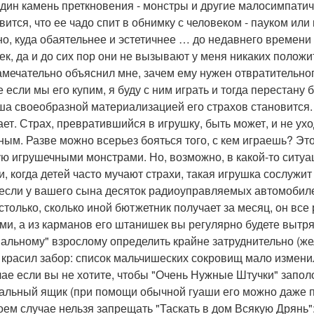
дин камень преткновения - монстры и другие малосимпатич
вится, что ее чадо спит в обнимку с человеком - пауком ил
но, куда обаятельнее и эстетичнее … до недавнего времени
ек, да и до сих пор они не вызывают у меня никаких полож
амечательно объяснил мне, зачем ему нужен отвратительног
е если мы его купим, я буду с ним играть и тогда перестану
а своеобразной материализацией его страхов становится.
ает. Страх, превратившийся в игрушку, быть может, и не ух
ным. Разве можно всерьез бояться того, с кем играешь? Это,
ую игрушечными монстрами. Но, возможно, в какой-то ситуа
и, когда детей часто мучают страхи, такая игрушка сослуж
если у вашего сына десяток радиоуправляемых автомобилей
 столько, сколько иной бютжетник получает за месяц, он все
ми, а из карманов его штанишек вы регулярно будете вытр
альному" взрослому определить крайне затруднительно (же
 красил забор: список мальчишеских сокровищ мало измени
чае если вы не хотите, чтобы "Очень Нужные Штучки" запол
альный ящик (при помощи обычной гуаши его можно даже пр
коем случае нельзя запрещать "Таскать в дом Всякую Дрянь