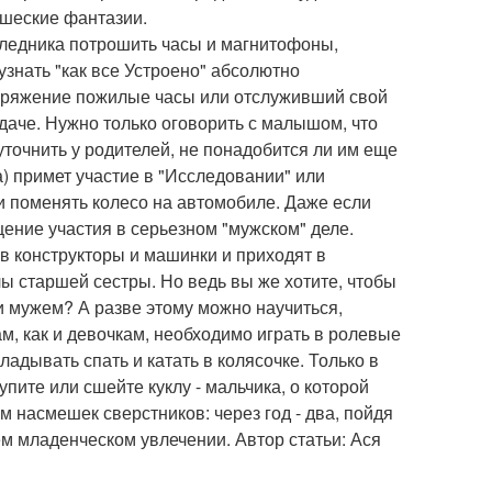
ишеские фантазии.
следника потрошить часы и магнитофоны,
знать "как все Устроено" абсолютно
споряжение пожилые часы или отслуживший свой
 даче. Нужно только оговорить с малышом, что
точнить у родителей, не понадобится ли им еще
а) примет участие в "Исследовании" или
и поменять колесо на автомобиле. Даже если
щение участия в серьезном "мужском" деле.
в конструкторы и машинки и приходят в
ы старшей сестры. Но ведь вы же хотите, чтобы
 мужем? А разве этому можно научиться,
, как и девочкам, необходимо играть в ролевые
ладывать спать и катать в колясочке. Только в
пите или сшейте куклу - мальчика, о которой
м насмешек сверстников: через год - два, пойдя
ем младенческом увлечении. Автор статьи: Ася