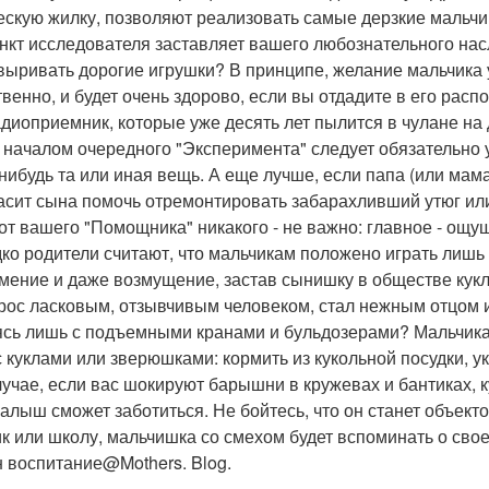
ескую жилку, позволяют реализовать самые дерзкие мальч
нкт исследователя заставляет вашего любознательного на
выривать дорогие игрушки? В принципе, желание мальчика у
твенно, и будет очень здорово, если вы отдадите в его ра
адиоприемник, которые уже десять лет пылится в чулане на
 началом очередного "Эксперимента" следует обязательно у
-нибудь та или иная вещь. А еще лучше, если папа (или мам
асит сына помочь отремонтировать забарахливший утюг ил
 от вашего "Помощника" никакого - не важно: главное - ощу
ко родители считают, что мальчикам положено играть лишь 
мение и даже возмущение, застав сынишку в обществе кукл
рос ласковым, отзывчивым человеком, стал нежным отцом и
сь лишь с подъемными кранами и бульдозерами? Мальчикам
с куклами или зверюшками: кормить из кукольной посудки, ук
лучае, если вас шокируют барышни в кружевах и бантиках, ку
алыш сможет заботиться. Не бойтесь, что он станет объекто
ик или школу, мальчишка со смехом будет вспоминать о сво
 воспитание@Mothers. Blog.