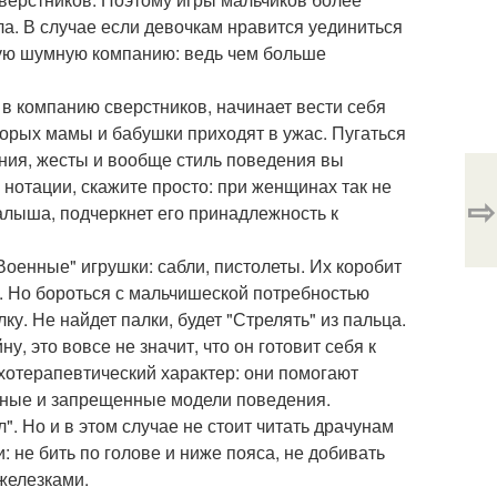
а. В случае если девочкам нравится уединиться
шую шумную компанию: ведь чем больше
в компанию сверстников, начинает вести себя
торых мамы и бабушки приходят в ужас. Пугаться
ения, жесты и вообще стиль поведения вы
 нотации, скажите просто: при женщинах так не
⇨
алыша, подчеркнет его принадлежность к
оенные" игрушки: сабли, пистолеты. Их коробит
". Но бороться с мальчишеской потребностью
ку. Не найдет палки, будет "Стрелять" из пальца.
, это вовсе не значит, что он готовит себя к
хотерапевтический характер: они помогают
енные и запрещенные модели поведения.
". Но и в этом случае не стоит читать драчунам
 не бить по голове и ниже пояса, не добивать
 железками.