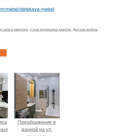
t.com/mebel/detskaya-mebel
р зала в квартире
,
Стили интерьеров квартир
,
Детская мебель
ира
Преображение в
тных
ванной на ул.