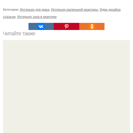
Категории:
Интерьер для дома
,
Интерьер маленькой квартиры
,
Идеи дизайна
спальни
,
Интерьер зала в квартире
Читайте также
Неправильное размещение картин. 5 ошибок
размещения картин на стенах