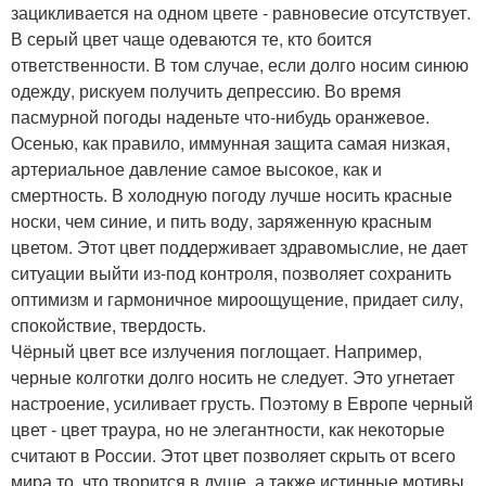
зацикливается на одном цвете - равновесие отсутствует.
В серый цвет чаще одеваются те, кто боится
ответственности. В том случае, если долго носим синюю
одежду, рискуем получить депрессию. Во время
пасмурной погоды наденьте что-нибудь оранжевое.
Осенью, как правило, иммунная защита самая низкая,
артериальное давление самое высокое, как и
смертность. В холодную погоду лучше носить красные
носки, чем синие, и пить воду, заряженную красным
цветом. Этот цвет поддерживает здравомыслие, не дает
ситуации выйти из-под контроля, позволяет сохранить
оптимизм и гармоничное мироощущение, придает силу,
спокойствие, твердость.
Чёрный цвет все излучения поглощает. Например,
черные колготки долго носить не следует. Это угнетает
настроение, усиливает грусть. Поэтому в Европе черный
цвет - цвет траура, но не элегантности, как некоторые
считают в России. Этот цвет позволяет скрыть от всего
мира то, что творится в душе, а также истинные мотивы