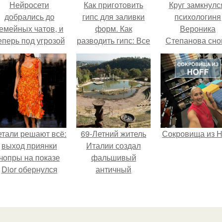
Нейросети
Как приготовить
Круг замкнулс
добрались до
гипс для заливки
психологиня
емейных чатов, и
форм. Как
Вероника
еперь под угрозой
разводить гипс: Все
Степанова сно
мамины нервы.
о приготовлении
вышла замуж 
идеального
собственног
раствора
бывшего мужа
етали решают всё:
69-Летний житель
Сокровища из Ho
выход приянки
Италии создал
чопры на показе
фальшивый
Dior обернулся
античный
шквалом критики
амфитеатр и
из-за небрежного
долгое время
пошива.
успешно выдавал
его за настоящее