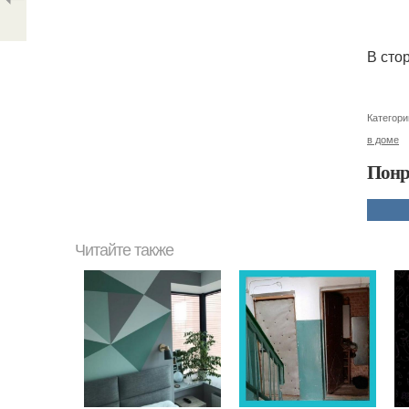
В сто
Категори
в доме
Понр
Читайте также