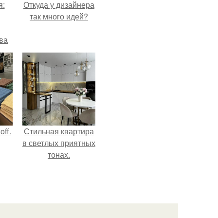
я:
Откуда у дизайнера
так много идей?
ва
за
о
.
ff.
Стильная квартира
в светлых приятных
тонах.