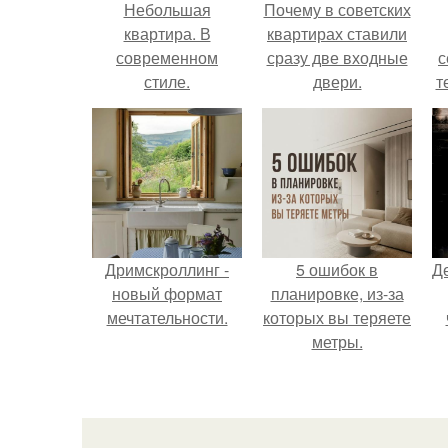
Небольшая
Почему в советских
квартира. В
квартирах ставили
современном
сразу две входные
с
стиле.
двери.
т
Дримскроллинг -
5 ошибок в
Д
новый формат
планировке, из-за
мечтательности.
которых вы теряете
метры.