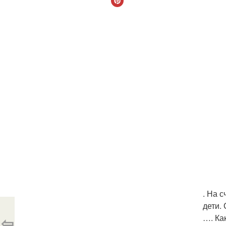
. На 
дети.
⇦
…. Ка