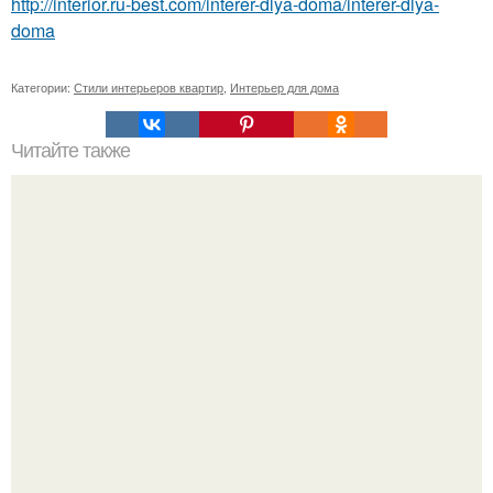
http://interior.ru-best.com/interer-dlya-doma/interer-dlya-
doma
Категории:
Стили интерьеров квартир
,
Интерьер для дома
Читайте также
11 московских ресторанов на крышах.