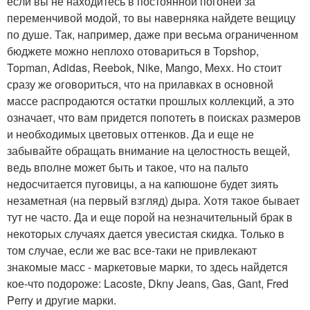
если вы не находитесь в постоянной погоней за
переменчивой модой, то вы наверняка найдете вещицу
по душе. Так, например, даже при весьма ограниченном
бюджете можно неплохо отовариться в Topshop,
Topman, Adidas, Reebok, Nike, Mango, Mexx. Но стоит
сразу же оговориться, что на прилавках в основной
массе распродаются остатки прошлых коллекций, а это
означает, что вам придется попотеть в поисках размеров
и необходимых цветовых оттенков. Да и еще не
забывайте обращать внимание на целостность вещей,
ведь вполне может быть и такое, что на пальто
недосчитается пуговицы, а на капюшоне будет зиять
незаметная (на первый взгляд) дыра. Хотя такое бывает
тут не часто. Да и еще порой на незначительный брак в
некоторых случаях дается увесистая скидка. Только в
том случае, если же вас все-таки не привлекают
знакомые масс - маркетовые марки, то здесь найдется
кое-что подороже: Lacoste, Dkny Jeans, Gas, Gant, Fred
Perry и другие марки.