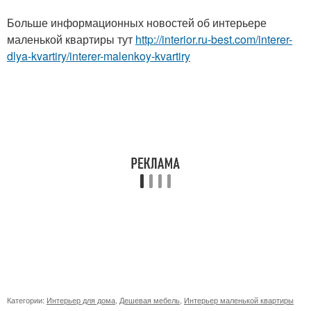
Больше информационных новостей об интерьере
маленькой квартиры тут
http://interior.ru-best.com/interer-
dlya-kvartiry/interer-malenkoy-kvartiry
Категории:
Интерьер для дома
,
Дешевая мебель
,
Интерьер маленькой квартиры