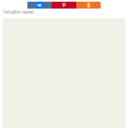
Читайте также
Естественный метод лечения заболеваний.
Культурный код. Можно сделать красивый интерьер
практически где угодно.