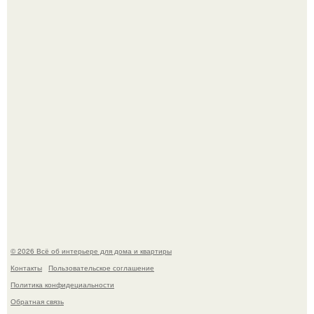
5 ошибок в планировке, из-за которых вы теряете метры.
Невеста без права выбора: как показ Samuel Cirnansck
2012 года превратил подиум в манифест против
принуждения.
© 2026 Всё об интерьере для дома и квартиры
Контакты
Пользовательское соглашение
Политика конфидециальности
Обратная связь