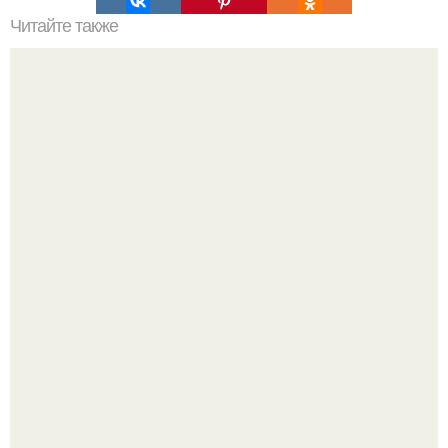
Читайте также
Как поставить кровать в спальне. Влияние обстановки на
сон
Откуда у дизайнера так много идей?