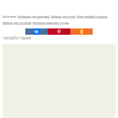
Категории:
Интерьер для квартиры
,
Мебель для кухни
,
Идеи дизайна спальни
,
Мебель для гостиной
,
Интерьер квартиры студии
Читайте также
Икеа для прихожей ИДЕИ. Мебель для прихожей
«ИКЕА»: ассортимент и функциональные особенности