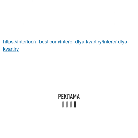
https://interior.ru-best.com/interer-dlya-kvartiry/interer-dlya-
kvartiry