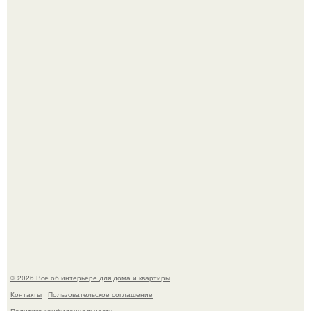
Привет всем дизайнерам интерьеров и не только!
"Проиллюстрированные Люди": Томас майландер
превратил солнечные ожоги в арт - объект.
© 2026 Всё об интерьере для дома и квартиры
Контакты
Пользовательское соглашение
Политика конфидециальности