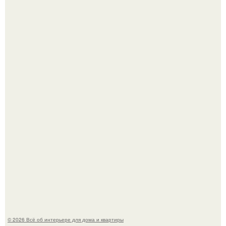
5 ошибок в планировке, из-за которых вы теряете метры.
"Проиллюстрированные Люди": Томас майландер
превратил солнечные ожоги в арт - объект.
© 2026 Всё об интерьере для дома и квартиры