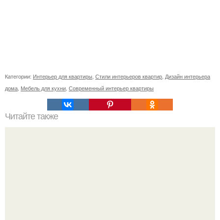
Категории:
Интерьер для квартиры
,
Стили интерьеров квартир
,
Дизайн интерьера
дома
,
Мебель для кухни
,
Современный интерьер квартиры
Читайте также
Тауп цвет. Модный приглушенный цвет - тауп (таупе.