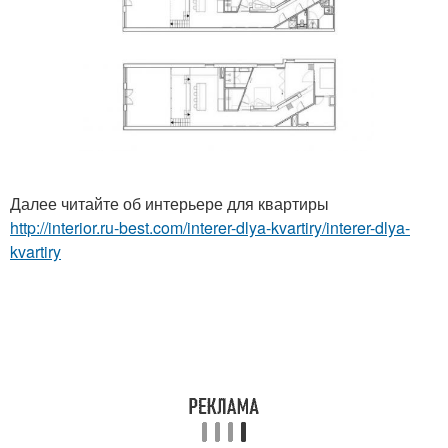
Далее читайте об интерьере для квартиры
http://interior.ru-best.com/interer-dlya-kvartiry/interer-dlya-
kvartiry