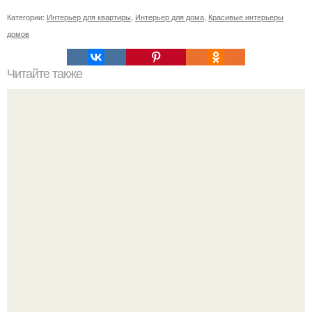
Категории:
Интерьер для квартиры
,
Интерьер для дома
,
Красивые интерьеры
домов
Читайте также
19 игр для грудничков - играйте и развивайтесь!