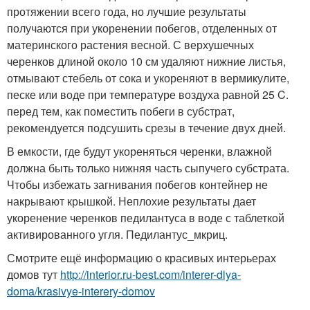
протяжении всего года, но лучшие результаты
получаются при укоренении побегов, отделенных от
материнского растения весной. С верхушечных
черенков длиной около 10 см удаляют нижние листья,
отмывают стебель от сока и укореняют в вермикулите,
песке или воде при температуре воздуха равной 25 C.
перед тем, как поместить побеги в субстрат,
рекомендуется подсушить срезы в течение двух дней.
В емкости, где будут укореняться черенки, влажной
должна быть только нижняя часть сыпучего субстрата.
Чтобы избежать загнивания побегов контейнер не
накрывают крышкой. Неплохие результаты дает
укоренение черенков педилантуса в воде с таблеткой
активированного угля. Педилантус_мкриц.
Смотрите ещё информацию о красивых интерьерах
домов тут
http://interior.ru-best.com/interer-dlya-
doma/krasivye-interery-domov