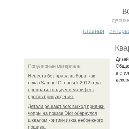
В
лучшие 
главная
интерь
Ква
Дизай
Общая
Популярные материалы
в сти
Невеста без права выбора: как
декор
показ Samuel Cirnansck 2012 года
превратил подиум в манифест
против принуждения.
Детали решают всё: выход приянки
чопры на показе Dior обернулся
шквалом критики из-за небрежного
пошива.