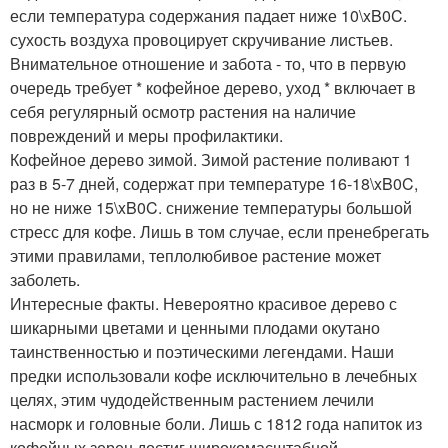
если температура содержания падает ниже 10\xB0C.
сухость воздуха провоцирует скручивание листьев.
Внимательное отношение и забота - то, что в первую
очередь требует * кофейное дерево, уход * включает в
себя регулярный осмотр растения на наличие
повреждений и меры профилактики.
Кофейное дерево зимой. Зимой растение поливают 1
раз в 5-7 дней, содержат при температуре 16-18\xB0C,
но не ниже 15\xB0C. снижение температуры большой
стресс для кофе. Лишь в том случае, если пренебрегать
этими правилами, теплолюбивое растение может
заболеть.
Интересные факты. Невероятно красивое дерево с
шикарными цветами и ценными плодами окутано
таинственностью и поэтическими легендами. Наши
предки использовали кофе исключительно в лечебных
целях, этим чудодейственным растением лечили
насморк и головные боли. Лишь с 1812 года напиток из
кофейных зерен достиг широкомасштабной