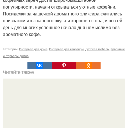
популярности, начали открываться уютные кофейни.
Посиделки за чашечкой ароматного эликсира считались
признаком изысканного вкуса и хорошего тона, и по сей
день для многих успешное начало дня немыслимо без
ароматного кофе.
Категории:
Интерьер для дома
,
Интерьер для квартиры
,
Детская мебель
,
Красивые
интерьеры домов
Читайте также
Значение картина с волками. В том случае, если вы