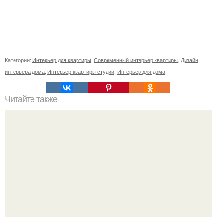
Категории:
Интерьер для квартиры
,
Современный интерьер квартиры
,
Дизайн
интерьера дома
,
Интерьер квартиры студии
,
Интерьер для дома
Читайте также
Ваза из бутылки. Приступаем к уроку