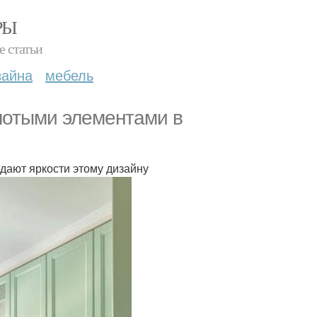
РЫ
е статьи
зайна
мебель
олотыми элементами в
идают яркости этому дизайну