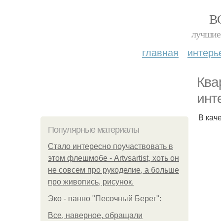
В
лучшие 
главная
интерь
Ква
инт
В кач
Популярные материалы
Стало интересно поучаствовать в
этом флешмобе - Artvsartist, хоть он
не совсем про рукоделие, а больше
про живопись, рисунок.
Эко - панно "Песочный Берег":
Все, наверное, обращали