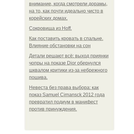
внимание, когда смотрели дорамы,
на то, как почти идеально чисто в
корейских домах.
Сокровища из Hoff.
Как поставить кровать в спальне.
Влияние обстановки на сон
Детали решают всё: выход приянки
чопры на показе Dior обернулся
шквалом критики из-за небрежного
пошива.
Невеста без права выбора: как
показ Samuel Cirnansck 2012 года
превратил подиум в манифест
против принуждения.
.